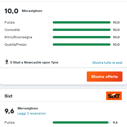
a
indicare
10,0
il
Meraviglioso
prezzo
più
Pulizia
10.0
conveniente
Comodità
10.0
di
Ritiro/Riconsegna
10.0
un'auto
a
Qualità/Prezzo
10.0
noleggio
per
le
5 filiali a Newcastle upon Tyne
Mostra tutte le sedi
società
in
oggetto
Mostra offerte
Sixt
Meraviglioso
9,6
Leggi 3 recensioni
Pulizia
9.6