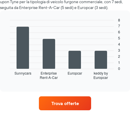
upon Tyne per la tipologia di veicolo furgone commerciale, con 7 sedi,
seguita da Enterprise Rent-A-Car (5 sedi) e Europcar (3 sedi).
8
7
Bar
Chart
graphic.
chart
6
with
5
4
4
bars.
3
Il
2
grafico
1
seguente
0
mostra
Sunnycars
Enterprise
Europcar
keddy by
Rent-A-Car
Europcar
le
End
of
quattro
interactive
società
chart
di
auto
Trova offerte
a
noleggio
con
il
maggior