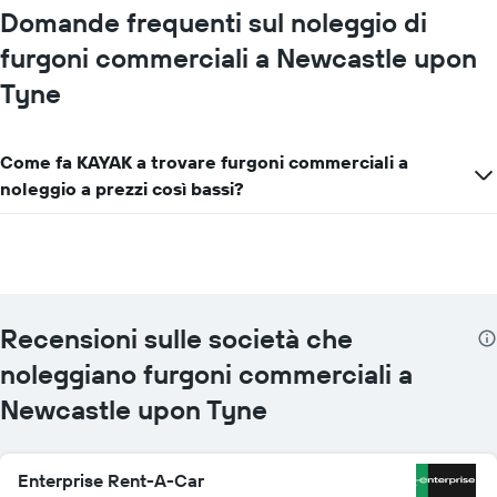
numero
Domande frequenti sul noleggio di
di
furgoni commerciali a Newcastle upon
sedi
Il
Tyne
grafico
ha
1
asse
Come fa KAYAK a trovare furgoni commerciali a
X
noleggio a prezzi così bassi?
a
indicare
le
società
di
auto
a
Recensioni sulle società che
noleggio
noleggiano furgoni commerciali a
Il
grafico
Newcastle upon Tyne
ha
1
asse
Y
Enterprise Rent-A-Car