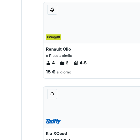
Renault Clio
o Piccola simile
4
2
4-5
15 €
al giorno
Kia XCeed
o Media simile