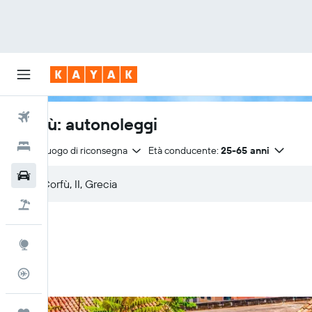
Voli
Corfù: autonoleggi
Hotel
Stesso luogo di riconsegna
Età conducente:
25-65 anni
Auto
Pacchetti vacanze
Explore
Tracker voli