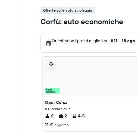
Offerte sulle auto a noleggio
Corfù: auto economiche
Questi sono i prezzi migliori per il
11 - 18 ago
.
Opel Corsa
o Piccola simile
2
2
4-5
11 €
al giorno