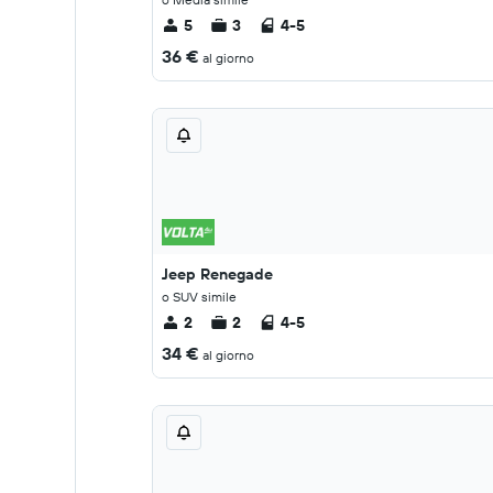
5
3
4-5
36 €
al giorno
Jeep Renegade
o SUV simile
2
2
4-5
34 €
al giorno