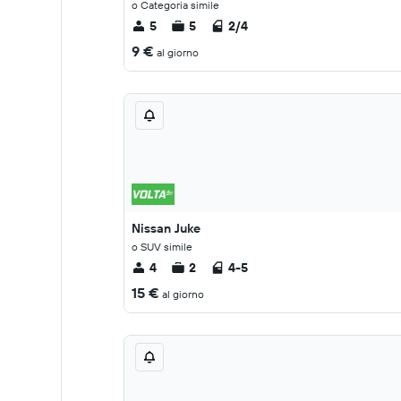
o Categoria simile
5
5
2/4
9 €
al giorno
Nissan Juke
o SUV simile
4
2
4-5
15 €
al giorno