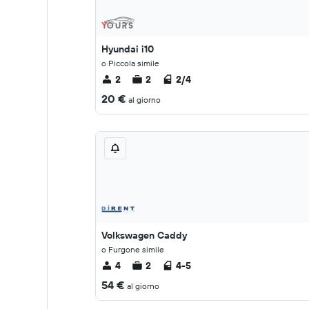
Hyundai i10
o Piccola simile
2
2
2/4
20 €
al giorno
Volkswagen Caddy
o Furgone simile
4
2
4-5
54 €
al giorno