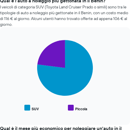
Qual è l'auto a noleggio più gettonata in il Benin?
di
I veicoli di categoria SUV (Toyota Land Cruiser Prado o simili) sono tra le
un'auto
tipologie di auto a noleggio più gettonate in il Benin, con un costo medio
a
di 116 € al giorno. Alcuni utenti hanno trovato offerte ad appena 106 € al
noleggio
giorno.
cambi
avvicinandosi
alla
data
Pie
Chart
graphic.
chart
della
with
prenotazione
2
Il
slices.
grafico
ha
Il
1
grafico
asse
seguente
X
mostra
a
il
indicare
prezzo
il
medio
SUV
Piccola
numero
End
delle
di
of
tipologie
interactive
giorni
di
chart
prima
auto
Qual è il mese più economico per noleggiare un'auto in il