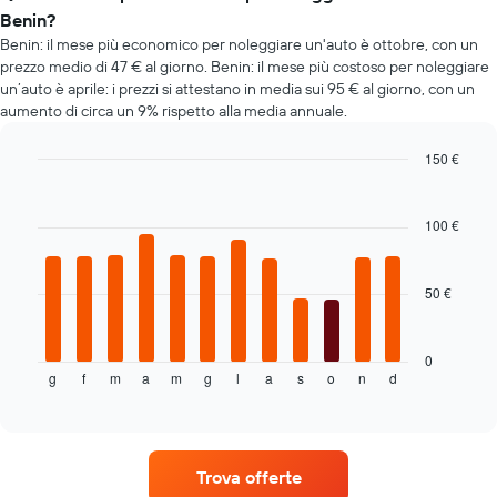
della
più
Benin?
prenotazione
richieste
Benin: il mese più economico per noleggiare un'auto è ottobre, con un
Il
prezzo medio di 47 € al giorno. Benin: il mese più costoso per noleggiare
grafico
un’auto è aprile: i prezzi si attestano in media sui 95 € al giorno, con un
ha
1
aumento di circa un 9% rispetto alla media annuale.
asse
Y
150 €
a
Bar
Chart
indicare
graphic.
chart
il
with
100 €
12
prezzo
bars.
medio
di
50 €
Il
un'auto
grafico
a
seguente
noleggio
mostra
0
g
f
m
a
m
g
l
a
s
o
n
d
il
End
of
prezzo
interactive
medio
chart
di
un'auto
Trova offerte
a