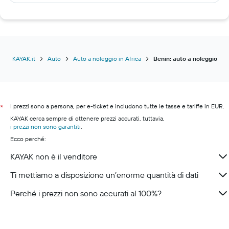
Auto a noleggio a Palma di Maiorca
Auto a noleggio a Catanzaro
Auto a noleggio a Roma
Auto a noleggio a Saragozza
Auto a noleggio a Eindhoven
KAYAK.it
Auto
Auto a noleggio in Africa
Benin: auto a noleggio
Auto a noleggio a Malaga
Auto a noleggio a Ginevra
Auto a noleggio a Venezia
I prezzi sono a persona, per e-ticket e includono tutte le tasse e tariffe in EUR.
*
Auto a noleggio a Alghero
KAYAK cerca sempre di ottenere prezzi accurati, tuttavia,
i prezzi non sono garantiti
.
Auto a noleggio a Palermo
Ecco perché:
KAYAK non è il venditore
Ti mettiamo a disposizione un’enorme quantità di dati
Perché i prezzi non sono accurati al 100%?