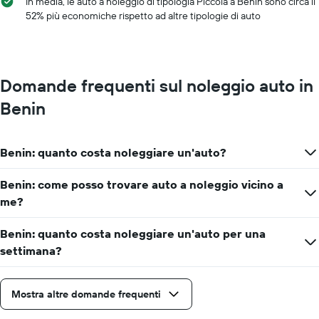
In media, le auto a noleggio di tipologia Piccola a Benin sono circa il
prezzo
52% più economiche rispetto ad altre tipologie di auto
medio
di
un'auto
a
noleggio
Domande frequenti sul noleggio auto in
per
Benin
un
giorno
Benin: quanto costa noleggiare un'auto?
Benin: come posso trovare auto a noleggio vicino a
me?
Benin: quanto costa noleggiare un'auto per una
settimana?
Mostra altre domande frequenti