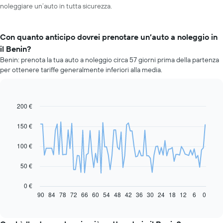
noleggiare un’auto in tutta sicurezza.
Con quanto anticipo dovrei prenotare un’auto a noleggio in
il Benin?
Benin: prenota la tua auto a noleggio circa 57 giorni prima della partenza
per ottenere tariffe generalmente inferiori alla media.
200 €
Line
Chart
graphic.
chart
with
150 €
91
data
100 €
points.
Il
50 €
grafico
seguente
0 €
mostra
90
84
78
72
66
60
54
48
42
36
30
24
18
12
6
0
End
of
come
interactive
il
chart
prezzo