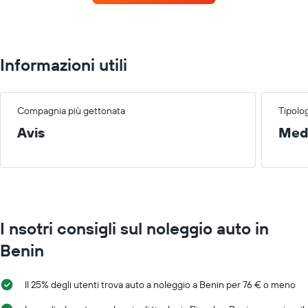
noleggio
per
ogni
mese
Il
Informazioni utili
grafico
ha
1
asse
Compagnia più gettonata
Tipolog
X
Avis
Med
a
indicare
i
mesi
dell'anno
Il
grafico
I nsotri consigli sul noleggio auto in
ha
1
Benin
asse
Y
a
Il 25% degli utenti trova auto a noleggio a Benin per 76 € o meno
indicare
il