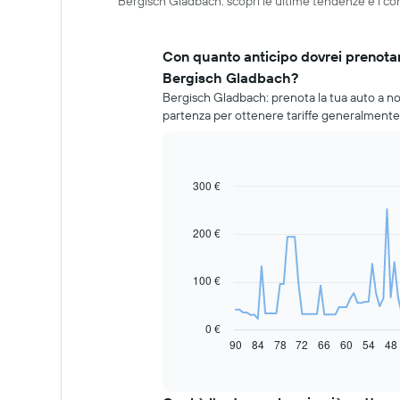
Bergisch Gladbach: scopri le ultime tendenze e i con
Con quanto anticipo dovrei prenotar
Bergisch Gladbach?
Bergisch Gladbach: prenota la tua auto a nol
partenza per ottenere tariffe generalmente i
300 €
Line
Chart
graphic.
chart
with
91
200 €
data
points.
100 €
Il
grafico
seguente
0 €
mostra
90
84
78
72
66
60
54
48
End
of
come
interactive
il
chart
prezzo