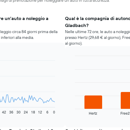
sigli di prenotazione per noleggiare un’auto in tutta sicurezza.
e un’auto a noleggio a
Qual è la compagnia di auton
Gladbach?
eggio circa 84 giorni prima della
Nelle ultime 72 ore, le auto a noleg
nferiori alla media.
presso Hertz (29,68 € al giorno), Fre
al giorno).
Bar
Chart
graphic.
chart
with
3
bars.
Il
grafico
seguente
mostra
42
36
30
24
18
12
6
0
Hertz
Free
le
End
of
quattro
interactive
società
chart