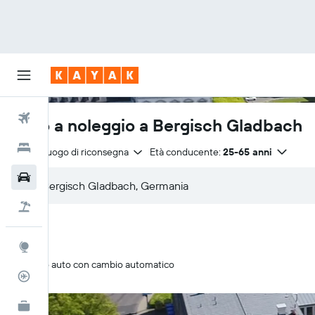
Voli
Auto a noleggio a Bergisch Gladbach
Hotel
Stesso luogo di riconsegna
Età conducente:
25-65 anni
Auto
Pacchetti vacanze
Explore
Solo auto con cambio automatico
Tracker voli
KAYAK Business
NOVITÀ