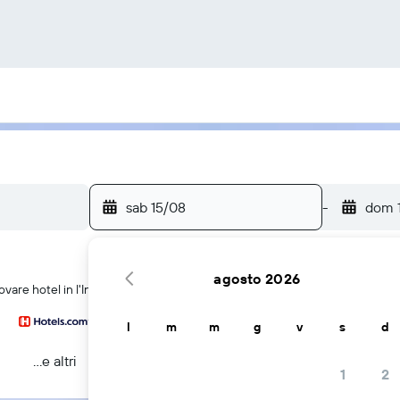
sab 15/08
-
dom 
agosto 2026
vare hotel in l'Indonesia
l
m
m
g
v
s
d
...e altri
1
2