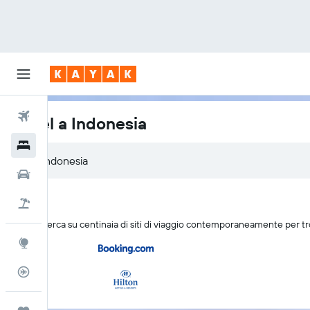
Voli
Hotel a Indonesia
Hotel
Auto
Pacchetti vacanze
KAYAK cerca su centinaia di siti di viaggio contemporaneamente per tro
Explore
Tracker voli