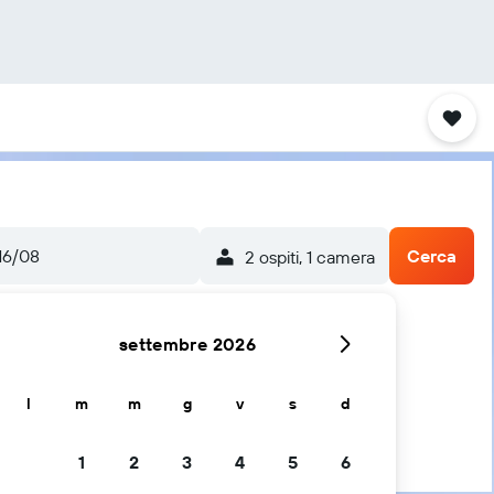
16/08
Cerca
2 ospiti, 1 camera
settembre 2026
l
m
m
g
v
s
d
1
2
3
4
5
6