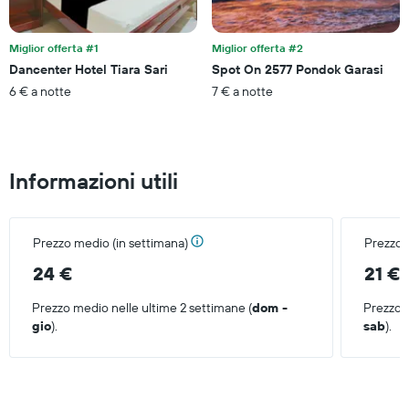
indicare
il
prezzo
Miglior offerta #1
Miglior offerta #2
medio
Dancenter Hotel Tiara Sari
Spot On 2577 Pondok Garasi
di
6 € a notte
7 € a notte
una
camera
Informazioni utili
Prezzo medio (in settimana)
Prezzo 
24 €
21 €
Prezzo medio nelle ultime 2 settimane (
dom -
Prezzo m
gio
).
sab
).