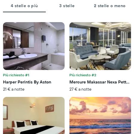
ha
soggiorno
4 stelle o più
3 stelle
2 stelle o meno
1
Il
asse
grafico
Y
ha
a
1
indicare
asse
il
X
prezzo
a
medio
indicare
di
il
una
numero
camera
di
per
giorni
Più richiesto #1
Più richiesto #2
questo
prima
Harper Perintis By Aston
Mercure Makassar Nexa Pettaran
week-
del
end
21 € a notte
27 € a notte
soggiorno
trovato
Il
negli
grafico
ultimi
ha
3
1
giorni
asse
Y
a