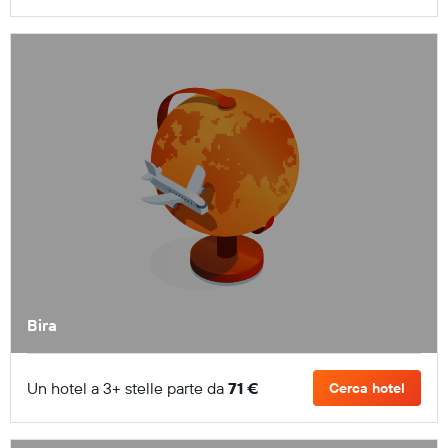
Bira
Un hotel a 3+ stelle parte da
71 €
Cerca hotel