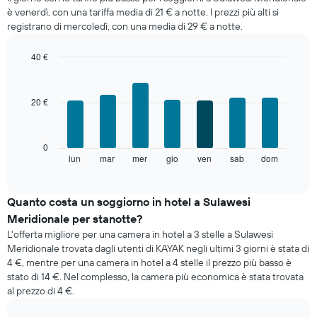
camera
è venerdì, con una tariffa media di 21 € a notte. I prezzi più alti si
ogni
registrano di mercoledì, con una media di 29 € a notte.
mese
Il
40 €
grafico
Bar
Chart
ha
graphic.
chart
1
with
20 €
asse
7
bars.
X
a
Il
indicare
0
grafico
lun
mar
mer
gio
ven
sab
dom
i
End
of
seguente
mesi.
interactive
mostra
Il
chart
il
grafico
Quanto costa un soggiorno in hotel a Sulawesi
prezzo
ha
Meridionale per stanotte?
medio
1
L'offerta migliore per una camera in hotel a 3 stelle a Sulawesi
di
asse
Meridionale trovata dagli utenti di KAYAK negli ultimi 3 giorni è stata di
una
Y
4 €, mentre per una camera in hotel a 4 stelle il prezzo più basso è
camera
a
stato di 14 €. Nel complesso, la camera più economica è stata trovata
per
indicare
al prezzo di 4 €.
ogni
il
giorno
prezzo