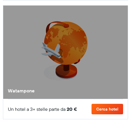
Watampone
Un hotel a 3+ stelle parte da
20 €
Cerca hotel