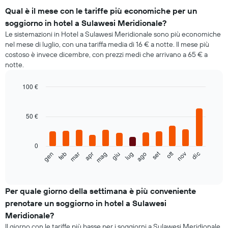
Qual è il mese con le tariffe più economiche per un
soggiorno in hotel a Sulawesi Meridionale?
Le sistemazioni in Hotel a Sulawesi Meridionale sono più economiche
nel mese di luglio, con una tariffa media di 16 € a notte. Il mese più
costoso è invece dicembre, con prezzi medi che arrivano a 65 € a
notte.
100 €
Bar
Chart
graphic.
chart
with
50 €
12
bars.
0
Il
ott
set
feb
mag
ago
nov
gen
apr
lug
mar
giu
dic
seguente
End
of
grafico
interactive
mostra
chart
il
Per quale giorno della settimana è più conveniente
prezzo
prenotare un soggiorno in hotel a Sulawesi
medio
Meridionale?
di
Il giorno con le tariffe più basse per i soggiorni a Sulawesi Meridionale
una