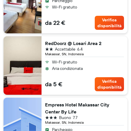
Parcheggio
Wi-Fi gratuito
Verifica
da 22 €
disponibilità
RedDoorz @ Losari Area 2
2 stelle
Accettabile
6.4
Makassar, SN, Indonesia
Wi-Fi gratuito
Aria condizionata
Verifica
da 5 €
disponibilità
Empress Hotel Makassar City
Center By Life
3 stelle
Buono
7.7
Makassar, SN, Indonesia
Parcheggio