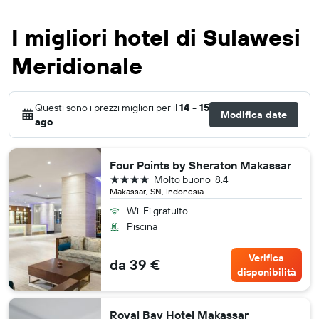
I migliori hotel di Sulawesi
Meridionale
Questi sono i prezzi migliori per il
14 - 15
Modifica date
ago
.
Four Points by Sheraton Makassar
4 stelle
Molto buono
8.4
Makassar, SN, Indonesia
Wi-Fi gratuito
Piscina
Verifica
da 39 €
disponibilità
Royal Bay Hotel Makassar