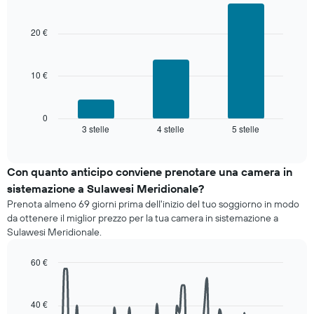
aggregato
Bar
Chart
medio
graphic.
per
chart
di
with
categoria
20 €
una
3
di
camera
bars.
stelle
Il
10 €
Il
grafico
grafico
ha
seguente
1
mostra
0
asse
3 stelle
4 stelle
5 stelle
il
End
X
of
prezzo
interactive
a
medio
chart
indicare
di
Con quanto anticipo conviene prenotare una camera in
le
una
sistemazione a Sulawesi Meridionale?
categorie
camera
degli
Prenota almeno 69 giorni prima dell'inizio del tuo soggiorno in modo
per
hotel
da ottenere il miglior prezzo per la tua camera in sistemazione a
questo
in
Sulawesi Meridionale.
week-
base
end
alle
60 €
trovato
stelle.
negli
Line
Chart
Il
graphic.
chart
ultimi
grafico
with
3
40 €
ha
90