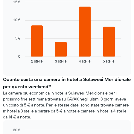
della
medio
15 €
settimana
di
Bar
Chart
Il
graphic.
una
chart
grafico
with
camera
10 €
4
ha
bars.
1
asse
5 €
Il
X
grafico
a
seguente
indicare
mostra
0
i
2 stelle
3 stelle
4 stelle
5 stelle
il
End
giorni
of
prezzo
della
interactive
medio
chart
settimana.
di
Quanto costa una camera in hotel a Sulawesi Meridionale
Il
una
grafico
per questo weekend?
camera
presenta
La camera più economica in hotel a Sulawesi Meridionale per il
per
1
prossimo fine settimana trovata su KAYAK negli ultimi 3 giorni aveva
stasera
asse
un costo di 5 € a notte. Per le stesse date, sono state trovate camere
trovato
Y
in hotel a 3 stelle a partire da 5 € a notte e camere in hotel a 4 stelle
negli
a
da 14 € a notte.
ultimi
indicare
3
il
giorni
30 €
prezzo