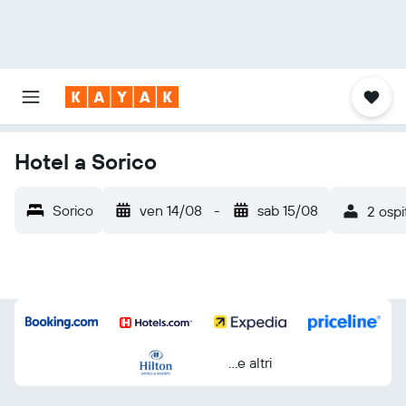
Hotel a Sorico
Sorico
ven 14/08
-
sab 15/08
2 ospi
...e altri