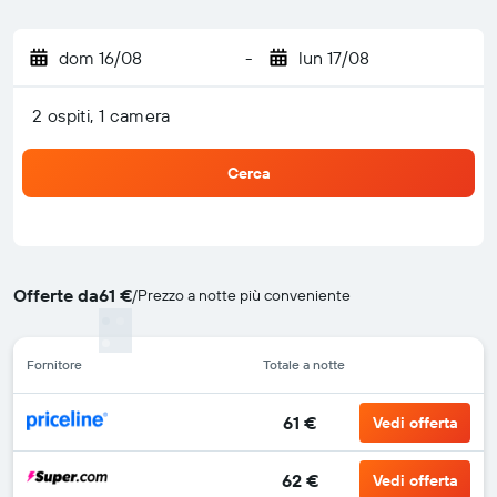
dom 16/08
-
lun 17/08
2 ospiti, 1 camera
Cerca
Offerte da
61 €
/
Prezzo a notte più conveniente
Fornitore
Totale a notte
61 €
Vedi offerta
62 €
Vedi offerta