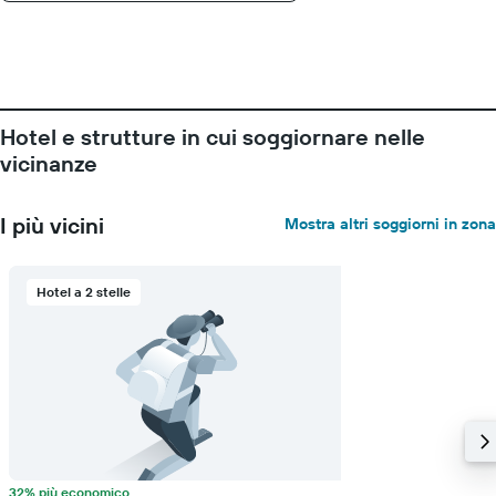
della
settimana.
Il
grafico
presenta
1
asse
Hotel e strutture in cui soggiornare nelle
Y
vicinanze
a
indicare
il
I più vicini
Mostra altri soggiorni in zona
prezzo
medio
di
Hotel a 2 stelle
una
camera
32% più economico