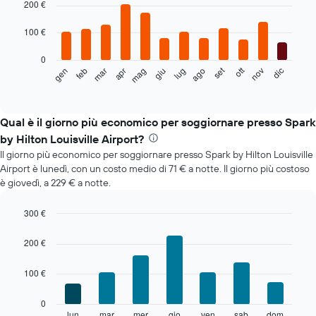
graphic.
200 €
chart
with
12
100 €
bars.
0
Il
set
ott
feb
mag
ago
nov
mar
giu
dic
gen
apr
lug
seguente
End
of
grafico
interactive
mostra
chart
il
Qual è il giorno più economico per soggiornare presso Spark
prezzo
by Hilton Louisville Airport?
medio
Il giorno più economico per soggiornare presso Spark by Hilton Louisville
di
Airport è lunedì, con un costo medio di 71 € a notte. Il giorno più costoso
una
è giovedì, a 229 € a notte.
camera
ogni
mese
300 €
Il
Bar
Chart
grafico
graphic.
chart
200 €
with
ha
7
1
100 €
bars.
asse
X
Il
0
a
grafico
lun
mar
mer
gio
ven
sab
dom
End