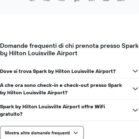
indicare
of
seguente
i
interactive
mostra
chart
mesi.
il
Il
prezzo
grafico
medio
ha
di
1
una
asse
Domande frequenti di chi prenota presso Spark
camera
Y
by Hilton Louisville Airport
per
a
ogni
indicare
giorno
il
della
Dove si trova Spark by Hilton Louisville Airport?
prezzo
settimana
medio
Il
di
A che ora sono check-in e check-out presso Spark
grafico
una
by Hilton Louisville Airport?
ha
camera
1
asse
Spark by Hilton Louisville Airport offre WiFi
X
gratuito?
a
indicare
i
Mostra altre domande frequenti
giorni