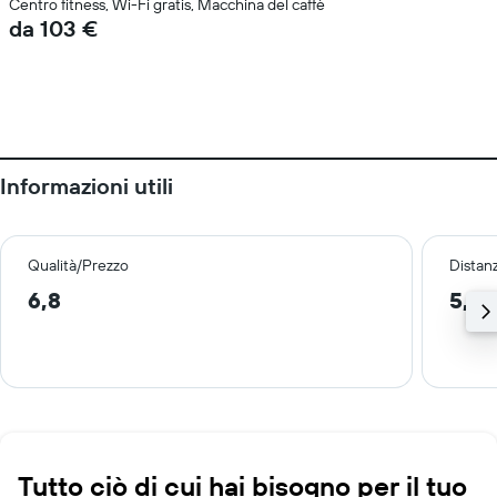
Centro fitness, Wi-Fi gratis, Macchina del caffè
da 103 €
Informazioni utili
Qualità/Prezzo
Distan
6,8
5,9 
Tutto ciò di cui hai bisogno per il tuo