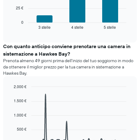
Il
Il
grafico
25 €
grafico
ha
seguente
1
mostra
0
asse
3 stelle
4 stelle
5 stelle
il
End
X
of
prezzo
interactive
a
medio
chart
indicare
di
Con quanto anticipo conviene prenotare una camera in
le
una
sistemazione a Hawkes Bay?
categorie
camera
degli
Prenota almeno 49 giorni prima dell'inizio del tuo soggiorno in modo
per
hotel
da ottenere il miglior prezzo per la tua camera in sistemazione a
questo
in
Hawkes Bay.
week-
base
end
alle
2.000 €
trovato
stelle.
negli
Line
Chart
Il
graphic.
chart
ultimi
1.500 €
grafico
with
3
ha
90
giorni,
data
1
1.000 €
aggregato
points.
asse
per
Y
categoria
500 €
Il
a
di
seguente
indicare