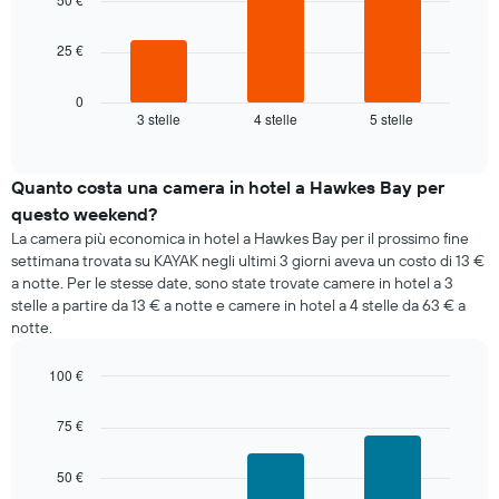
1
asse
Il
X
25 €
grafico
a
seguente
indicare
mostra
0
i
3 stelle
4 stelle
5 stelle
il
End
giorni
of
prezzo
della
interactive
medio
chart
settimana.
di
Quanto costa una camera in hotel a Hawkes Bay per
Il
una
grafico
questo weekend?
camera
presenta
La camera più economica in hotel a Hawkes Bay per il prossimo fine
per
1
settimana trovata su KAYAK negli ultimi 3 giorni aveva un costo di 13 €
stasera
asse
a notte. Per le stesse date, sono state trovate camere in hotel a 3
trovato
Y
stelle a partire da 13 € a notte e camere in hotel a 4 stelle da 63 € a
negli
a
notte.
ultimi
indicare
3
il
giorni
100 €
prezzo
aggregato
Bar
Chart
medio
graphic.
per
chart
di
75 €
with
categoria
una
3
di
camera
bars.
50 €
stelle