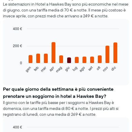
Le sistemazioni in Hotel a Hawkes Bay sono più economiche nel mese
di giugno, con una tariffa media di 70 € a notte. Il mese più costoso è
invece aprile, con prezzi medi che arrivano a 249 € a notte.
400 €
Bar
Chart
graphic.
chart
with
200 €
12
bars.
0
Il
ott
set
feb
mag
ago
nov
gen
apr
lug
mar
giu
dic
seguente
End
of
grafico
interactive
mostra
chart
il
Per quale giorno della settimana è più conveniente
prezzo
prenotare un soggiorno in hotel a Hawkes Bay?
medio
Il giorno con le tariffe più basse per i soggiorni a Hawkes Bay è
di
domenica, con una tariffa media di 80 € a notte. I prezzi più alti si
una
registrano di lunedì, con una media di 269 € a notte.
camera
ogni
mese
400 €