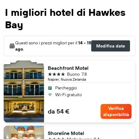
I migliori hotel di Hawkes
Bay
Questi sono i prezzi migliori per il
14 - 15
Modifica date
ago
.
Beachfront Motel
4 stelle
Buono
7.8
Napier, Nuova Zelanda
Parcheggio
Wi-Fi gratuito
Verifica
da 54 €
disponibilità
Shoreline Motel
4 stelle