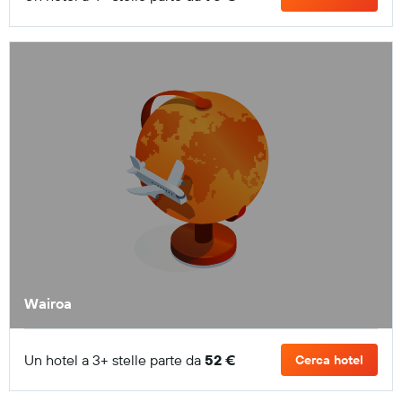
Wairoa
Un hotel a 3+ stelle parte da
52 €
Cerca hotel