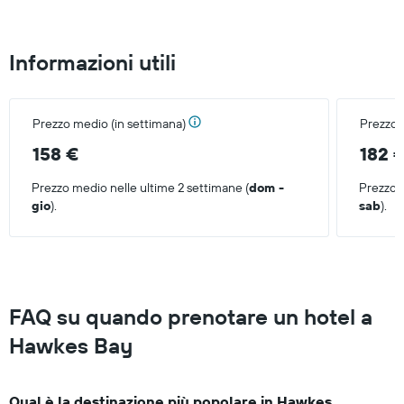
una
camera
Informazioni utili
Prezzo medio (in settimana)
Prezzo 
158 €
182 
Prezzo medio nelle ultime 2 settimane (
dom -
Prezzo m
gio
).
sab
).
FAQ su quando prenotare un hotel a
Hawkes Bay
Qual è la destinazione più popolare in Hawkes