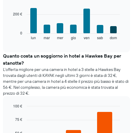
Il
Bar
Chart
grafico
graphic.
chart
with
ha
200 €
7
1
bars.
asse
X
Il
0
a
grafico
lun
mar
mer
gio
ven
sab
dom
End
indicare
of
seguente
i
interactive
mostra
chart
mesi.
il
Quanto costa un soggiorno in hotel a Hawkes Bay per
Il
prezzo
grafico
stanotte?
medio
ha
L'offerta migliore per una camera in hotel a 3 stelle a Hawkes Bay
di
1
trovata dagli utenti di KAYAK negli ultimi 3 giorni è stata di 32 €,
una
asse
mentre per una camera in hotel a 4 stelle il prezzo più basso è stato di
camera
Y
56 €. Nel complesso, la camera più economica è stata trovata al
per
a
prezzo di 32 €.
ogni
indicare
giorno
il
della
100 €
prezzo
settimana
Bar
medio
Chart
Il
graphic.
chart
di
75 €
grafico
with
una
3
ha
camera
bars.
50 €