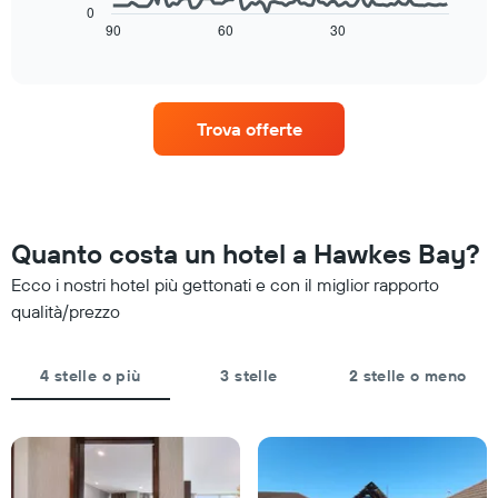
stelle
grafico
il
0
Il
mostra
90
60
30
End
prezzo
grafico
of
come
medio
interactive
presenta
cambia
di
chart
1
il
una
asse
prezzo
camera
Trova offerte
X
di
per
a
una
stanotte
indicare
camera
trovato
le
mano
negli
categorie
a
ultimi
degli
mano
3
Quanto costa un hotel a Hawkes Bay?
hotel
che
giorni
in
ci
Ecco i nostri hotel più gettonati e con il miglior rapporto
base
si
qualità/prezzo
alle
avvicina
stelle.
alla
Il
data
4 stelle o più
3 stelle
2 stelle o meno
grafico
del
ha
soggiorno
1
Il
asse
grafico
Y
ha
a
1