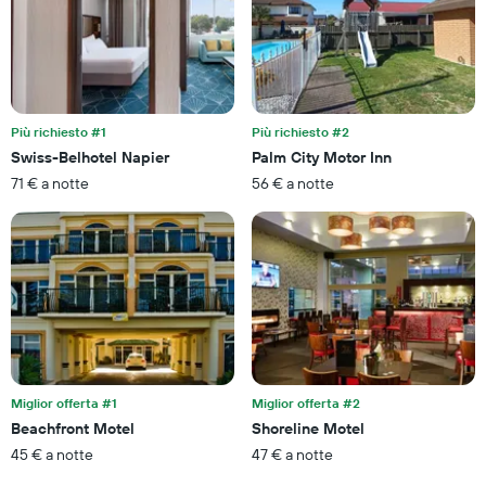
indicare
asse
il
X
prezzo
a
medio
indicare
di
il
una
numero
Più richiesto #1
Più richiesto #2
camera
di
per
Swiss-Belhotel Napier
Palm City Motor Inn
giorni
questo
prima
71 € a notte
56 € a notte
week-
del
end
soggiorno
trovato
Il
negli
grafico
ultimi
ha
3
1
giorni
asse
Y
a
indicare
Miglior offerta #1
Miglior offerta #2
il
prezzo
Beachfront Motel
Shoreline Motel
medio
45 € a notte
47 € a notte
di