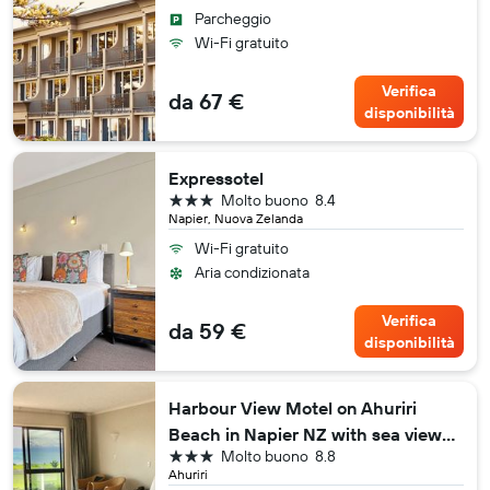
Parcheggio
Wi-Fi gratuito
Verifica
da 67 €
disponibilità
Expressotel
3 stelle
Molto buono
8.4
Napier, Nuova Zelanda
Wi-Fi gratuito
Aria condizionata
Verifica
da 59 €
disponibilità
Harbour View Motel on Ahuriri
Beach in Napier NZ with sea view
3 stelle
Molto buono
8.8
suites
Ahuriri