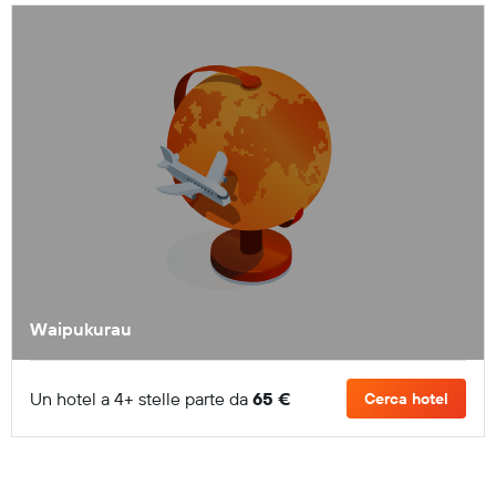
Waipukurau
Un hotel a 4+ stelle parte da
65 €
Cerca hotel