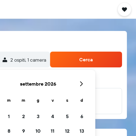
Cerca
2 ospiti, 1 camera
settembre 2026
m
m
g
v
s
d
...e altri
1
2
3
4
5
6
8
9
10
11
12
13