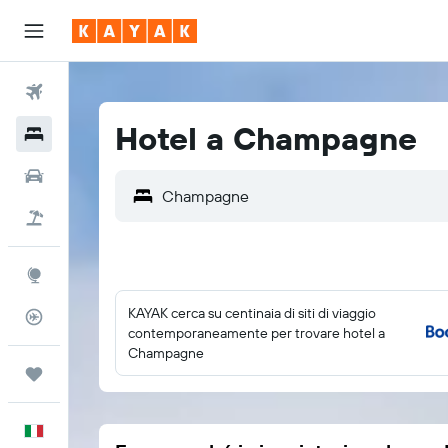
Voli
Hotel a Champagne
Hotel
Auto
Pacchetti vacanze
Explore
KAYAK cerca su centinaia di siti di viaggio
Tracker voli
contemporaneamente per trovare hotel a
Champagne
Trips
Italiano