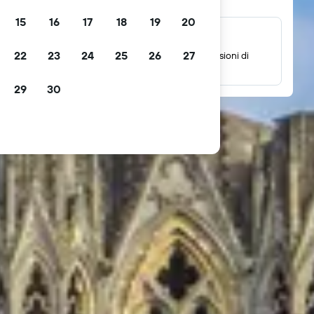
15
16
17
18
19
20
Milioni di recensioni
22
23
24
25
26
27
Verifica le valutazioni basate su milioni di recensioni di
ospiti reali.
29
30