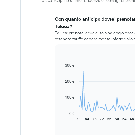
Toluca: scopri le ultime tendenze e i consigli di pre
Con quanto anticipo dovrei prenotar
Toluca?
Toluca: prenota la tua auto a noleggio circa
ottenere tariffe generalmente inferiori alla
300 €
Line
Chart
graphic.
chart
with
91
200 €
data
points.
100 €
Il
grafico
seguente
0 €
mostra
90
84
78
72
66
60
54
48
End
of
come
interactive
il
chart