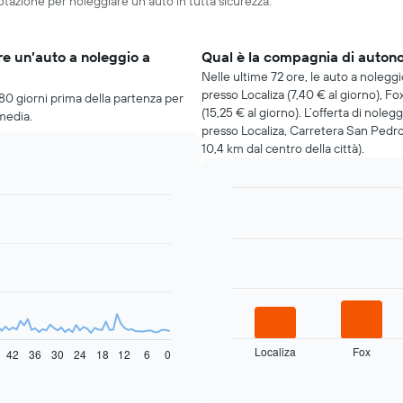
notazione per noleggiare un’auto in tutta sicurezza.
e un’auto a noleggio a
Qual è la compagnia di auton
Nelle ultime 72 ore, le auto a noleg
presso Localiza (7,40 € al giorno), F
 80 giorni prima della partenza per
(15,25 € al giorno). L’offerta di nole
 media.
presso Localiza, Carretera San Pedro 
10,4 km dal centro della città).
Bar
Chart
graphic.
chart
with
4
bars.
Il
grafico
seguente
mostra
Localiza
Fox
42
36
30
24
18
12
6
0
le
End
of
quattro
interactive
società
chart