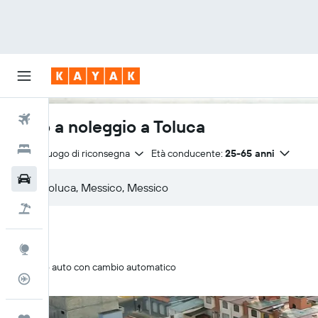
Voli
Auto a noleggio a Toluca
Hotel
Stesso luogo di riconsegna
Età conducente:
25-65 anni
Auto
Pacchetti vacanze
Explore
Solo auto con cambio automatico
Tracker voli