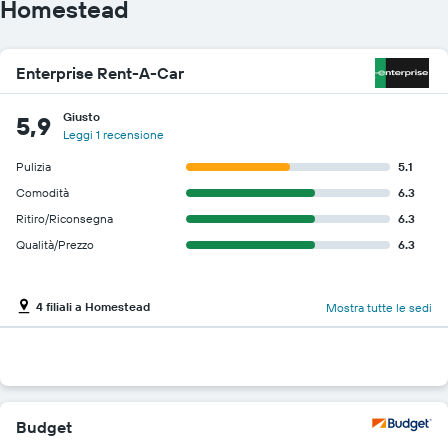
Homestead
Enterprise Rent-A-Car
Giusto
5,9
Leggi 1 recensione
Pulizia
5.1
Comodità
6.3
Ritiro/Riconsegna
6.3
Qualità/Prezzo
6.3
4 filiali a Homestead
Mostra tutte le sedi
Budget