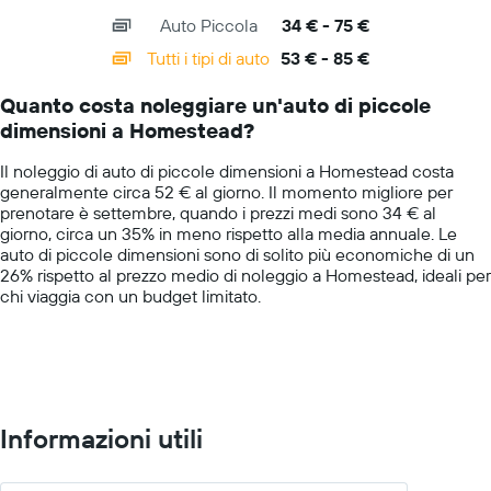
axis
chart
indicare
Auto Piccola
34 € - 75 €
displaying
il
categories.
Tutti i tipi di auto
53 € - 85 €
prezzo
Range:
più
14
conveniente
Quanto costa noleggiare un'auto di piccole
categories.
di
dimensioni a Homestead?
The
un'auto
chart
a
Il noleggio di auto di piccole dimensioni a Homestead costa
has
noleggio
generalmente circa 52 € al giorno. Il momento migliore per
1
per
prenotare è settembre, quando i prezzi medi sono 34 € al
Y
le
giorno, circa un 35% in meno rispetto alla media annuale. Le
axis
società
auto di piccole dimensioni sono di solito più economiche di un
displaying
in
26% rispetto al prezzo medio di noleggio a Homestead, ideali per
values.
oggetto
chi viaggia con un budget limitato.
Range:
0
to
100.
Informazioni utili