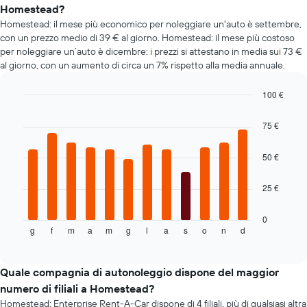
a
più
Homestead?
noleggio
richieste
Homestead: il mese più economico per noleggiare un'auto è settembre,
più
con un prezzo medio di 39 € al giorno. Homestead: il mese più costoso
economiche
per noleggiare un’auto è dicembre: i prezzi si attestano in media sui 73 €
Il
al giorno, con un aumento di circa un 7% rispetto alla media annuale.
grafico
ha
1
100 €
asse
Bar
Chart
Y
graphic.
chart
75 €
with
a
12
indicare
bars.
50 €
il
prezzo
Il
più
25 €
grafico
economico
seguente
delle
mostra
0
auto
g
f
m
a
m
g
l
a
s
o
n
d
il
End
a
of
prezzo
interactive
noleggio
medio
chart
per
di
Quale compagnia di autonoleggio dispone del maggior
le
un'auto
numero di filiali a Homestead?
società
a
in
Homestead: Enterprise Rent-A-Car dispone di 4 filiali, più di qualsiasi altra