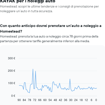
KAYAK per i noleggi auto
Homestead: scopri le ultime tendenze e i consigli di prenotazione per
noleggiare un’auto in tutta sicurezza.
Con quanto anticipo dovrei prenotare un’auto a noleggio a
Homestead?
Homestead: prenota la tua auto a noleggio circa 78 giorni prima della
partenza per ottenere tariffe generalmente inferiori alla media.
300 €
Line
Chart
graphic.
chart
with
91
200 €
data
points.
100 €
Il
grafico
seguente
0 €
mostra
90
84
78
72
66
60
54
48
42
36
30
24
18
12
6
0
End
of
come