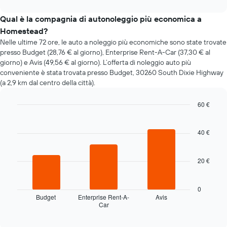
interactive
il
chart
prezzo
Qual è la compagnia di autonoleggio più economica a
di
Homestead?
un'auto
Nelle ultime 72 ore, le auto a noleggio più economiche sono state trovate
a
presso Budget (28,76 € al giorno), Enterprise Rent-A-Car (37,30 € al
noleggio
giorno) e Avis (49,56 € al giorno). L’offerta di noleggio auto più
cambi
conveniente è stata trovata presso Budget, 30260 South Dixie Highway
avvicinandosi
(a 2,9 km dal centro della città).
alla
data
della
60 €
prenotazione
Bar
Chart
Il
graphic.
chart
grafico
with
40 €
3
ha
bars.
1
asse
20 €
Il
X
grafico
a
seguente
0
indicare
mostra
Budget
Enterprise Rent-A-
Avis
il
Car
le
End
numero
of
quattro
di
interactive
società
chart