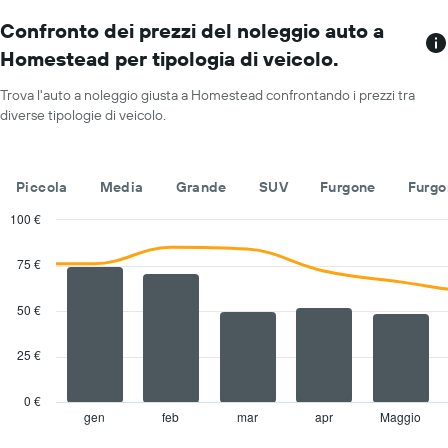
numero
prezzo
di
Confronto dei prezzi del noleggio auto a
medio
sedi
di
Homestead per tipologia di veicolo.
Il
un'auto
grafico
a
Trova l'auto a noleggio giusta a Homestead confrontando i prezzi tra
ha
noleggio
diverse tipologie di veicolo.
1
per
asse
un
X
giorno
a
Piccola
Media
Grande
SUV
Furgone
Furgo
indicare
le
100 €
società
Combination
Chart
di
graphic.
chart
75 €
with
auto
2
a
data
50 €
noleggio
series.
Il
grafico
25 €
The
ha
chart
1
has
0 €
asse
1
gen
feb
mar
apr
Maggio
End
Y
of
X
a
interactive