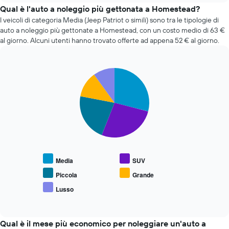
giorni
di
Qual è l'auto a noleggio più gettonata a Homestead?
prima
auto
I veicoli di categoria Media (Jeep Patriot o simili) sono tra le tipologie di
della
a
prenotazione
auto a noleggio più gettonate a Homestead, con un costo medio di 63 €
noleggio
Il
al giorno. Alcuni utenti hanno trovato offerte ad appena 52 € al giorno.
più
grafico
economiche
ha
nelle
1
Pie
Chart
ultime
asse
graphic.
chart
72
Y
with
ore
a
5
Il
slices.
indicare
grafico
il
ha
Il
prezzo
1
grafico
medio
asse
seguente
di
X
mostra
un'auto
Media
SUV
a
il
a
indicare
prezzo
Piccola
Grande
noleggio
le
medio
Lusso
4
End
delle
of
società
tipologie
interactive
di
di
chart
auto
auto
Qual è il mese più economico per noleggiare un'auto a