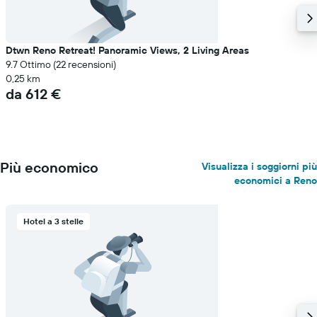
prezzo
medio
di
Dtwn Reno Retreat! Panoramic Views, 2 Living Areas
una
9.7 Ottimo (22 recensioni)
camera
0,25 km
da 612 €
Più economico
Visualizza i soggiorni più
economici a Reno
Hotel a 3 stelle