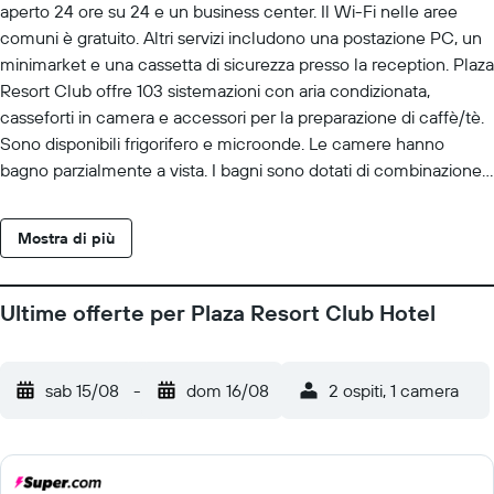
aperto 24 ore su 24 e un business center. Il Wi-Fi nelle aree
comuni è gratuito. Altri servizi includono una postazione PC, un
minimarket e una cassetta di sicurezza presso la reception. Plaza
Resort Club offre 103 sistemazioni con aria condizionata,
casseforti in camera e accessori per la preparazione di caffè/tè.
Sono disponibili frigorifero e microonde. Le camere hanno
bagno parzialmente a vista. I bagni sono dotati di combinazione
doccia/vasca e asciugacapelli. Le camere sono dotate di la TV a
schermo piatto. Le dotazioni business comprendono telefono.
Mostra di più
Le chiamate urbane e interurbane sono incluse nel prezzo
(potrebbero essere previste restrizioni). Le camere sono
provviste di ferri/assi da stiro e tende oscuranti. Le pulizie
Ultime offerte per Plaza Resort Club Hotel
vengono eseguite tutti i giorni. I servizi ricreativi di un hotel
includono una palestra. Le attività ricreative elencate di seguito
sono disponibili in loco o nelle vicinanze. È possibile che siano a
sab 15/08
-
dom 16/08
2 ospiti, 1 camera
pagamento.