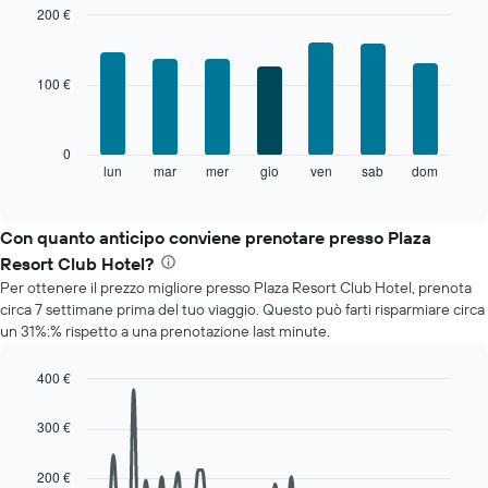
mese
200 €
Il
Bar
Chart
grafico
graphic.
chart
with
ha
100 €
7
1
bars.
asse
X
Il
0
a
grafico
lun
mar
mer
gio
ven
sab
dom
End
indicare
of
seguente
i
interactive
mostra
chart
mesi.
il
Con quanto anticipo conviene prenotare presso Plaza
Il
prezzo
grafico
Resort Club Hotel?
medio
ha
Per ottenere il prezzo migliore presso Plaza Resort Club Hotel, prenota
di
1
circa 7 settimane prima del tuo viaggio. Questo può farti risparmiare circa
una
asse
un 31%:% rispetto a una prenotazione last minute.
camera
Y
per
a
ogni
400 €
indicare
giorno
Line
Chart
il
della
graphic.
chart
prezzo
300 €
with
settimana
medio
90
Il
di
data
200 €
grafico