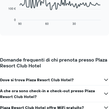
una
points.
ha
camera
1
100 €
Il
asse
seguente
X
grafico
0
a
mostra
90
60
30
End
indicare
of
come
interactive
i
cambia
chart
giorni
il
della
prezzo
settimana.
di
Il
una
grafico
camera
presenta
Domande frequenti di chi prenota presso Plaza
mano
1
Resort Club Hotel
a
asse
mano
Y
che
a
ci
Dove si trova Plaza Resort Club Hotel?
indicare
si
il
avvicina
A che ora sono check-in e check-out presso Plaza
prezzo
alla
medio
Resort Club Hotel?
data
di
del
una
soggiorno
Plaza Resort Club Hotel offre WiFi gratuito?