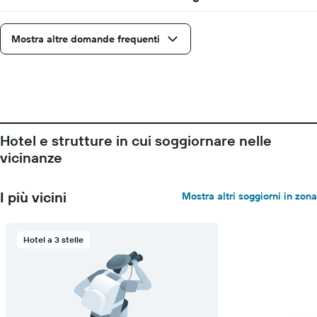
camera
Il
grafico
ha
Mostra altre domande frequenti
1
asse
X
a
indicare
il
numero
Hotel e strutture in cui soggiornare nelle
di
giorni
vicinanze
prima
del
soggiorno
I più vicini
Mostra altri soggiorni in zona
Il
grafico
ha
Hotel a 3 stelle
1
asse
Y
a
indicare
il