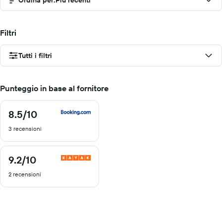
Ordina per
:
Più recenti
Filtri
Tutti i filtri
Punteggio in base al fornitore
8.5
/10
8.5
di
3 recensioni
10
9.2
/10
9.2
di
2 recensioni
10