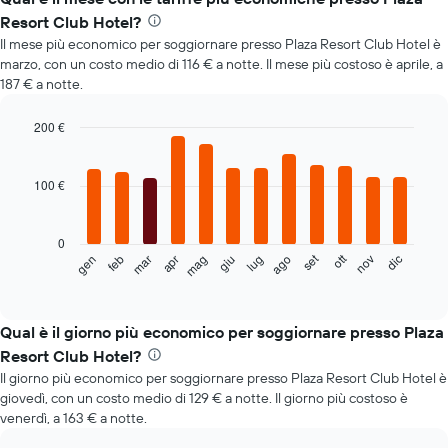
Resort Club Hotel?
Il mese più economico per soggiornare presso Plaza Resort Club Hotel è
marzo, con un costo medio di 116 € a notte. Il mese più costoso è aprile, a
187 € a notte.
200 €
Bar
Chart
graphic.
chart
with
100 €
12
bars.
0
Il
set
ott
feb
mag
ago
nov
mar
giu
dic
gen
apr
lug
seguente
End
of
grafico
interactive
mostra
chart
il
Qual è il giorno più economico per soggiornare presso Plaza
prezzo
Resort Club Hotel?
medio
Il giorno più economico per soggiornare presso Plaza Resort Club Hotel è
di
giovedì, con un costo medio di 129 € a notte. Il giorno più costoso è
una
venerdì, a 163 € a notte.
camera
ogni