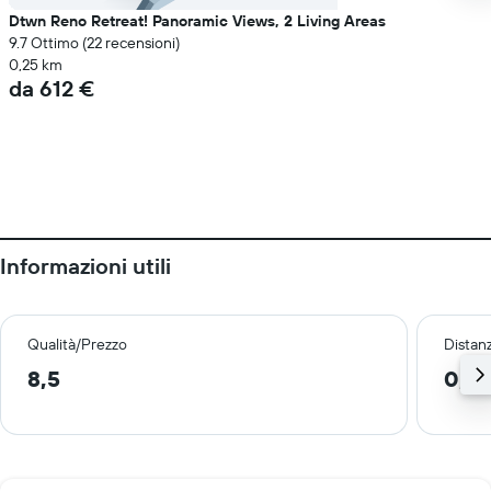
Dtwn Reno Retreat! Panoramic Views, 2 Living Areas
9.7 Ottimo (22 recensioni)
0,25 km
da 612 €
Informazioni utili
Qualità/Prezzo
Distan
8,5
0,5