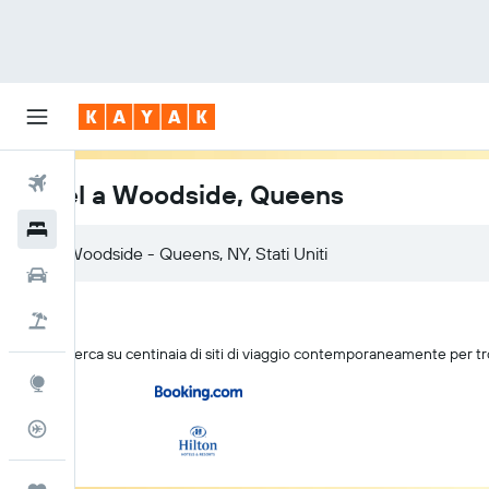
Voli
Hotel a Woodside, Queens
Hotel
Auto
Pacchetti vacanze
KAYAK cerca su centinaia di siti di viaggio contemporaneamente per t
Explore
Tracker voli