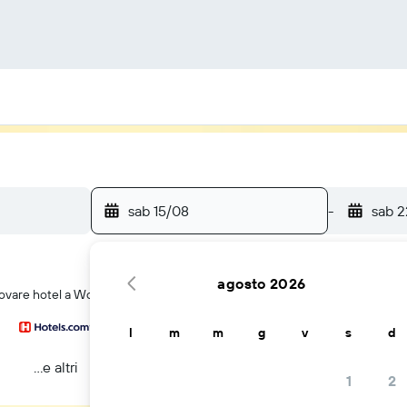
sab 15/08
-
sab 
agosto 2026
rovare hotel a Woodside
l
m
m
g
v
s
d
...e altri
1
2