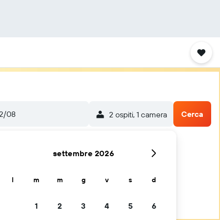
22/08
Cerca
2 ospiti, 1 camera
settembre 2026
l
m
m
g
v
s
d
1
2
3
4
5
6