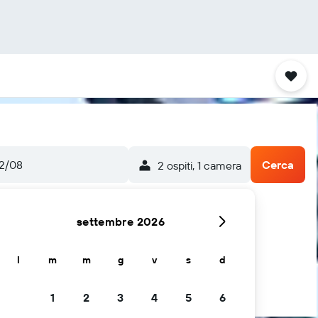
22/08
Cerca
2 ospiti, 1 camera
settembre 2026
l
m
m
g
v
s
d
1
2
3
4
5
6