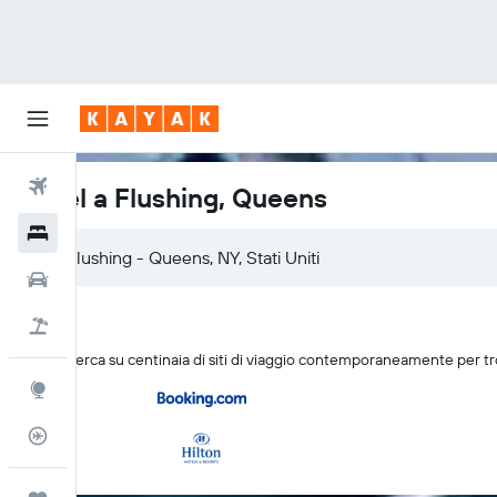
Voli
Hotel a Flushing, Queens
Hotel
Auto
Pacchetti vacanze
KAYAK cerca su centinaia di siti di viaggio contemporaneamente per tr
Explore
Tracker voli