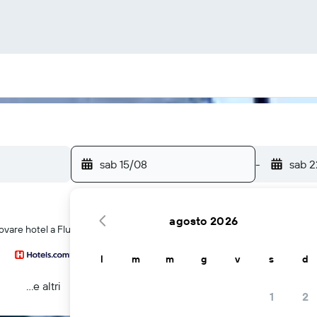
sab 15/08
-
sab 
agosto 2026
ovare hotel a Flushing
l
m
m
g
v
s
d
...e altri
1
2