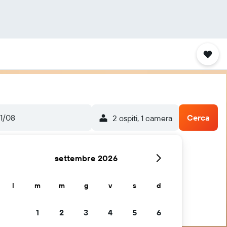
1/08
Cerca
2 ospiti, 1 camera
settembre 2026
l
m
m
g
v
s
d
1
2
3
4
5
6