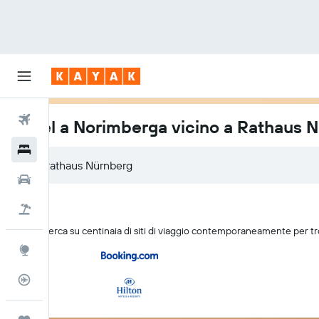
Voli
Hotel a Norimberga vicino a Rathaus 
Hotel
Auto
Pacchetti vacanze
KAYAK cerca su centinaia di siti di viaggio contemporaneamente per t
Explore
Tracker voli