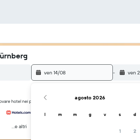
Nürnberg
ven 14/08
-
ven 2
agosto 2026
rovare hotel nei pressi di Rathaus Nürnberg a Norimberga
l
m
m
g
v
s
d
...e altri
1
2