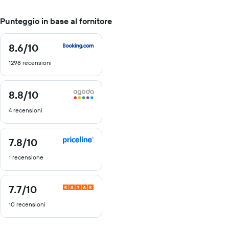
Punteggio in base al fornitore
8.6
/10
8.6
di
1298 recensioni
10
8.8
/10
8.8
di
4 recensioni
10
7.8
/10
7.8
di
1 recensione
10
7.7
/10
7.7
di
10 recensioni
10