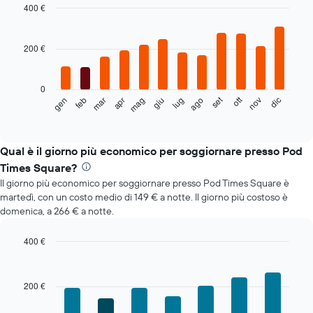
400 €
Bar
Chart
graphic.
chart
with
200 €
12
bars.
0
Il
set
ott
feb
mag
ago
nov
mar
giu
dic
gen
apr
lug
seguente
End
of
grafico
interactive
mostra
chart
il
Qual è il giorno più economico per soggiornare presso Pod
prezzo
Times Square?
medio
Il giorno più economico per soggiornare presso Pod Times Square è
di
martedì, con un costo medio di 149 € a notte. Il giorno più costoso è
una
domenica, a 266 € a notte.
camera
ogni
mese
400 €
Il
Bar
Chart
grafico
graphic.
chart
with
ha
200 €
7
1
bars.
asse