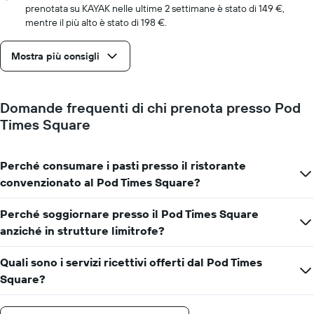
a
prenotata su KAYAK nelle ultime 2 settimane è stato di 149 €,
indicare
mentre il più alto è stato di 198 €.
il
numero
Mostra più consigli
di
giorni
prima
del
Domande frequenti di chi prenota presso Pod
soggiorno
Times Square
Il
grafico
ha
1
Perché consumare i pasti presso il ristorante
asse
convenzionato al Pod Times Square?
Y
a
Perché soggiornare presso il Pod Times Square
indicare
anziché in strutture limitrofe?
il
prezzo
medio
Quali sono i servizi ricettivi offerti dal Pod Times
di
Square?
una
camera