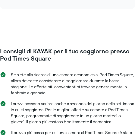
interactive
i
cambia
chart
giorni
il
della
prezzo
settimana.
di
Il
una
grafico
camera
presenta
mano
1
a
asse
I consigli di KAYAK per il tuo soggiorno presso
mano
Y
che
Pod Times Square
a
ci
indicare
si
il
avvicina
Se siete alla ricerca di una camera economica al Pod Times Square,
prezzo
alla
allora dovreste considerare di soggiornare durante la bassa
medio
data
stagione. Le offerte più convenienti si trovano generalmente in
di
del
febbraio e gennaio
una
soggiorno
camera
Il
I prezzi possono variare anche a seconda del giorno della settimana
grafico
in cui si soggiorna. Per le migliori offerte su camere a Pod Times
ha
Square, programmate di soggiornare in un giorno martedì o
1
giovedì. Il giorno più costoso è solitamente il domenica.
asse
X
Il prezzo più basso per cui una camera al Pod Times Square è stata