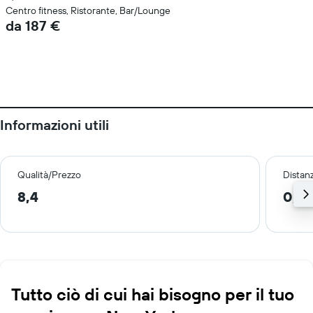
Centro fitness, Ristorante, Bar/Lounge
da 187 €
Informazioni utili
Qualità/Prezzo
Distan
8,4
0,5
Tutto ciò di cui hai bisogno per il tuo