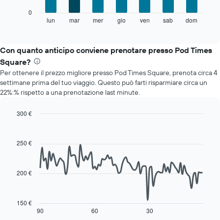
X
Il
0
a
grafico
lun
mar
mer
gio
ven
sab
dom
End
indicare
of
seguente
i
interactive
mostra
chart
mesi.
il
Con quanto anticipo conviene prenotare presso Pod Times
Il
prezzo
grafico
Square?
medio
ha
Per ottenere il prezzo migliore presso Pod Times Square, prenota circa 4
di
1
settimane prima del tuo viaggio. Questo può farti risparmiare circa un
una
asse
22%:% rispetto a una prenotazione last minute.
camera
Y
per
a
ogni
300 €
indicare
giorno
Line
Chart
il
della
graphic.
chart
prezzo
with
settimana
250 €
medio
90
Il
di
data
grafico
una
points.
ha
camera
200 €
1
Il
asse
seguente
X
grafico
150 €
a
mostra
90
60
30
End
indicare
of
come