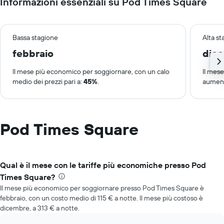
Informazioni essenziali su Pod Times Square
Bassa stagione
Alta s
febbraio
dic
Il mese più economico per soggiornare, con un calo
Il mes
medio dei prezzi pari a:
45%
.
aument
Pod Times Square
Qual è il mese con le tariffe più economiche presso Pod
Times Square?
Il mese più economico per soggiornare presso Pod Times Square è
febbraio, con un costo medio di 115 € a notte. Il mese più costoso è
dicembre, a 313 € a notte.