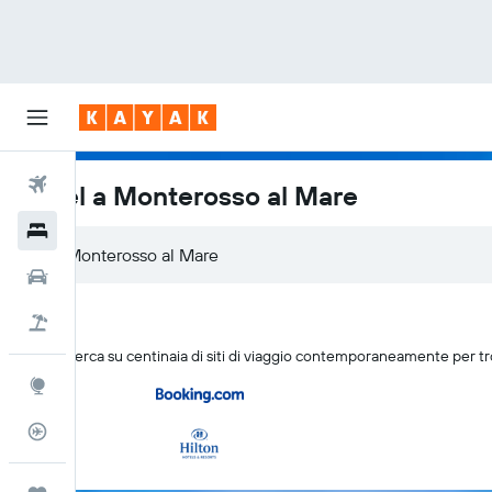
Voli
Hotel a Monterosso al Mare
Hotel
Auto
Pacchetti vacanze
KAYAK cerca su centinaia di siti di viaggio contemporaneamente per t
Explore
Tracker voli