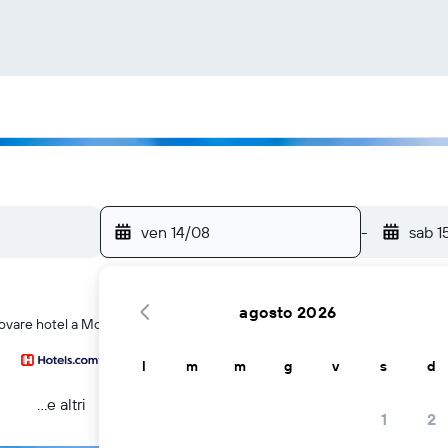
ven 14/08
-
sab 1
agosto 2026
rovare hotel a Monterosso al Mare
l
m
m
g
v
s
d
...e altri
1
2