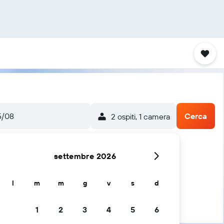
5/08
Cerca
2 ospiti, 1 camera
settembre 2026
l
m
m
g
v
s
d
1
2
3
4
5
6