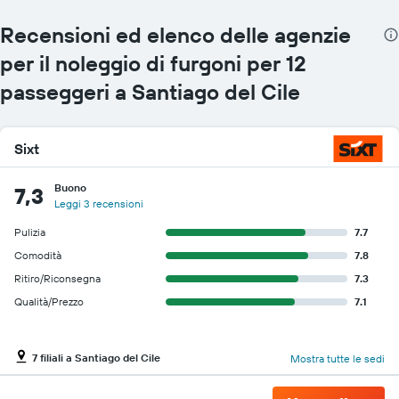
auto
a
Recensioni ed elenco delle agenzie
noleggio
per il noleggio di furgoni per 12
Il
grafico
passeggeri a Santiago del Cile
ha
1
asse
Y
Sixt
a
indicare
Buono
7,3
il
Leggi 3 recensioni
prezzo
più
Pulizia
7.7
conveniente
Comodità
7.8
di
Ritiro/Riconsegna
7.3
un'auto
a
Qualità/Prezzo
7.1
noleggio
per
le
7 filiali a Santiago del Cile
Mostra tutte le sedi
società
in