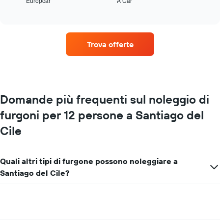
Europcar
A Car
le
End
of
quattro
interactive
società
chart
di
auto
Trova offerte
a
noleggio
con
il
maggior
numero
Domande più frequenti sul noleggio di
di
furgoni per 12 persone a Santiago del
sedi
Il
Cile
grafico
ha
1
asse
Quali altri tipi di furgone possono noleggiare a
X
Santiago del Cile?
a
indicare
le
società
di