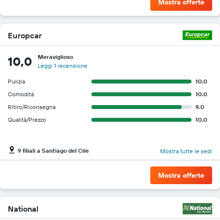
oggetto
Mostra offerte
Europcar
Meraviglioso
10,0
Leggi 1 recensione
Pulizia
10.0
Comodità
10.0
Ritiro/Riconsegna
9.0
Qualità/Prezzo
10.0
9 filiali a Santiago del Cile
Mostra tutte le sedi
Mostra offerte
National