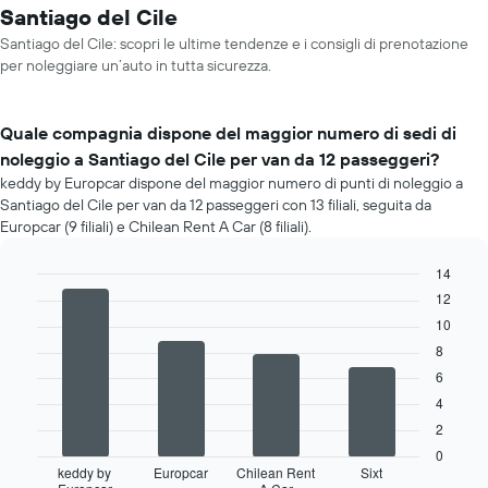
Santiago del Cile
Santiago del Cile: scopri le ultime tendenze e i consigli di prenotazione
per noleggiare un’auto in tutta sicurezza.
Quale compagnia dispone del maggior numero di sedi di
noleggio a Santiago del Cile per van da 12 passeggeri?
keddy by Europcar dispone del maggior numero di punti di noleggio a
Santiago del Cile per van da 12 passeggeri con 13 filiali, seguita da
Europcar (9 filiali) e Chilean Rent A Car (8 filiali).
14
Bar
12
Chart
graphic.
chart
10
with
4
8
bars.
6
4
Il
grafico
2
seguente
0
mostra
keddy by
Europcar
Chilean Rent
Sixt