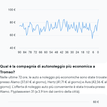
100 €
Line
Chart
graphic.
chart
with
91
80 €
data
points.
60 €
Il
grafico
seguente
40 €
mostra
90
84
78
72
66
60
54
48
42
36
30
24
18
12
6
0
End
of
come
interactive
il
chart
prezzo
Qual è la compagnia di autonoleggio più economica a
di
Tromso?
un'auto
Nelle ultime 72 ore, le auto a noleggio più economiche sono state trovate
a
presso Alamo (37,61 € al giorno), Hertz (41,71 € al giorno) e Avis (42,36 € al
noleggio
giorno). L’offerta di noleggio auto più conveniente è stata trovata presso
cambi
Alamo, Flyplassveien 31 (a 3,9 km dal centro della città).
avvicinandosi
alla
data
60 €
della
Bar
Chart