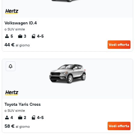
Volkswagen ID.4
o SUV simile
5
3
4-5
44 €
Vedi offerta
al giorno
Toyota Yaris Cross
o SUV simile
4
2
4-5
58 €
Vedi offerta
al giorno