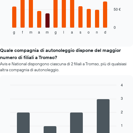
il
prezzo
50 €
Il
più
grafico
economico
seguente
delle
mostra
0
auto
g
f
m
a
m
g
l
a
s
o
n
d
il
End
a
of
prezzo
interactive
noleggio
medio
chart
per
di
Quale compagnia di autonoleggio dispone del maggior
le
un'auto
numero di filiali a Tromso?
società
a
in
Avis e National dispongono ciascuna di 2 filiali a Tromso, più di qualsiasi
noleggio
oggetto
altra compagnia di autonoleggio.
per
ogni
mese
4
Il
Bar
Chart
grafico
graphic.
chart
3
ha
with
4
1
bars.
asse
2
X
Il
a
1
grafico
indicare