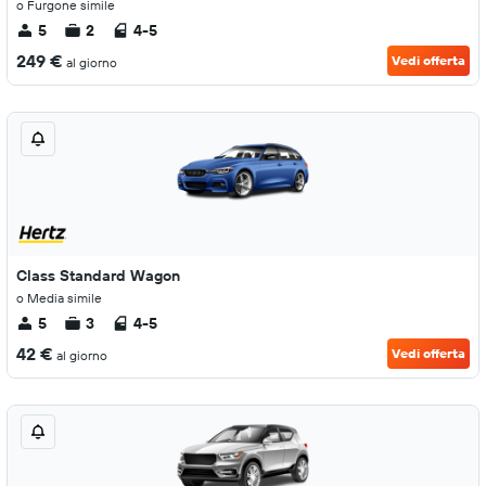
o Furgone simile
5
2
4-5
249 €
Vedi offerta
al giorno
Class Standard Wagon
o Media simile
5
3
4-5
42 €
Vedi offerta
al giorno