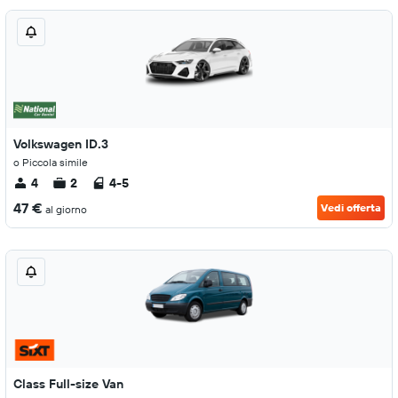
Volkswagen ID.3
o Piccola simile
4
2
4-5
47 €
Vedi offerta
al giorno
Class Full-size Van