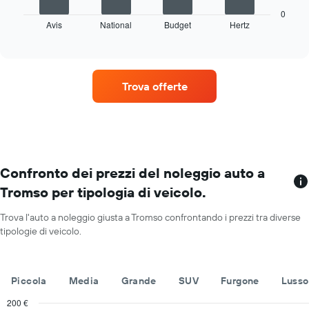
seguente
i
mostra
0
mesi
Avis
National
Budget
Hertz
le
End
dell'anno
of
quattro
Il
interactive
società
chart
grafico
di
ha
auto
1
Trova offerte
a
asse
noleggio
Y
con
a
il
indicare
maggior
il
numero
prezzo
di
Confronto dei prezzi del noleggio auto a
medio
sedi
di
Tromso per tipologia di veicolo.
Il
un'auto
grafico
a
Trova l'auto a noleggio giusta a Tromso confrontando i prezzi tra diverse
ha
noleggio
tipologie di veicolo.
1
per
asse
un
X
giorno
a
Piccola
Media
Grande
SUV
Furgone
Lusso
indicare
le
200 €