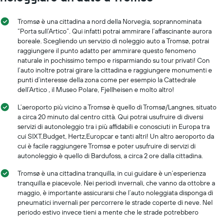
Tromsø è una cittadina a nord della Norvegia, soprannominata
“Porta sull’Artico”. Qui infatti potrai ammirare l’affascinante aurora
boreale. Scegliendo un servizio di noleggio auto a Tromsø, potrai
raggiungere il punto adatto per ammirare questo fenomeno
naturale in pochissimo tempo e risparmiando su tour privati! Con
l’auto inoltre potrai girare la cittadina e raggiungere monumenti e
punti d’interesse della zona come per esempio la Cattedrale
dell’Artico , il Museo Polare, Fjellheisen e molto altro!
L’aeroporto più vicino a Tromsø è quello di Tromsø/Langnes, situato
a circa 20 minuto dal centro città. Qui potrai usufruire di diversi
servizi di autonoleggio tra i più affidabili e conosciuti in Europa tra
cui SIXT,Budget, Hertz,Europcar e tanti altri! Un altro aeroporto da
cui è facile raggiungere Tromsø e poter usufruire di servizi di
autonoleggio è quello di Bardufoss, a circa 2 ore dalla cittadina.
Tromsø è una cittadina tranquilla, in cui guidare è un’esperienza
tranquilla e piacevole. Nei periodi invernali, che vanno da ottobre a
maggio, è importante assicurarsi che l’auto noleggiata disponga di
pneumatici invernali per percorrere le strade coperte di neve. Nel
periodo estivo invece tieni a mente che le strade potrebbero