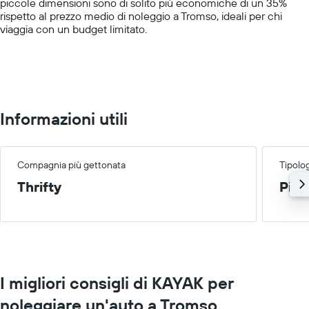
piccole dimensioni sono di solito più economiche di un 35%
displaying
in
rispetto al prezzo medio di noleggio a Tromso, ideali per chi
values.
oggetto
viaggia con un budget limitato.
Range:
0
to
200.
Informazioni utili
Compagnia più gettonata
Tipolog
Thrifty
Picc
I migliori consigli di KAYAK per
noleggiare un'auto a Tromso