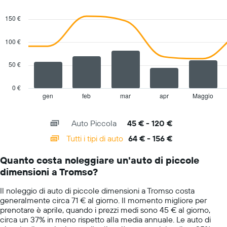
società
Combination
Chart
di
graphic.
chart
150 €
with
auto
2
a
data
100 €
noleggio
series.
Il
grafico
50 €
The
ha
chart
1
has
0 €
asse
1
gen
feb
mar
apr
Maggio
End
Y
of
X
a
interactive
axis
chart
indicare
Auto Piccola
45 € - 120 €
displaying
il
categories.
Tutti i tipi di auto
64 € - 156 €
prezzo
Range:
più
14
conveniente
Quanto costa noleggiare un'auto di piccole
categories.
di
dimensioni a Tromso?
The
un'auto
chart
a
Il noleggio di auto di piccole dimensioni a Tromso costa
has
noleggio
generalmente circa 71 € al giorno. Il momento migliore per
1
per
prenotare è aprile, quando i prezzi medi sono 45 € al giorno,
Y
le
circa un 37% in meno rispetto alla media annuale. Le auto di
axis
società