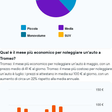
indicare
ha
Il
il
1
grafico
prezzo
asse
seguente
medio
X
mostra
di
a
il
un'auto
indicare
prezzo
Piccola
Media
a
le
medio
noleggio
Monovolume
SUV
4
End
delle
of
società
tipologie
interactive
di
di
chart
auto
auto
Qual è il mese più economico per noleggiare un'auto a
a
più
Tromso?
noleggio
richieste
Tromso: il mese più economico per noleggiare un'auto è maggio, con un
più
prezzo medio di 41 € al giorno. Tromso: il mese più costoso per noleggiare
economiche
un’auto è luglio: i prezzi si attestano in media sui 100 € al giorno, con un
Il
aumento di circa un 22% rispetto alla media annuale.
grafico
ha
1
150 €
asse
Bar
Chart
Y
graphic.
chart
with
a
100 €
12
indicare
bars.