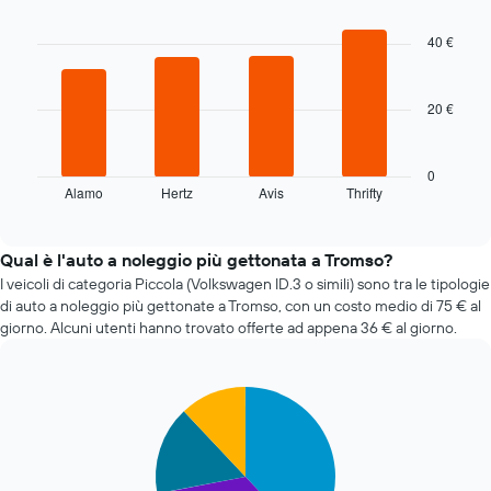
prenotazione
graphic.
chart
with
Il
40 €
4
grafico
bars.
ha
1
20 €
Il
asse
grafico
X
seguente
a
mostra
0
indicare
Alamo
Hertz
Avis
Thrifty
le
End
il
of
quattro
numero
interactive
società
chart
di
di
Qual è l'auto a noleggio più gettonata a Tromso?
giorni
auto
I veicoli di categoria Piccola (Volkswagen ID.3 o simili) sono tra le tipologie
prima
a
di auto a noleggio più gettonate a Tromso, con un costo medio di 75 € al
della
noleggio
prenotazione
giorno. Alcuni utenti hanno trovato offerte ad appena 36 € al giorno.
più
Il
economiche
grafico
nelle
ha
Pie
Chart
ultime
1
graphic.
chart
72
asse
with
ore
4
Y
Il
slices.
a
grafico