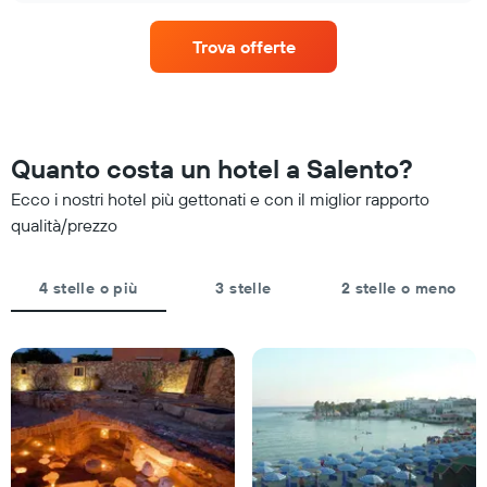
indicare
di
le
una
categorie
Trova offerte
camera
degli
per
hotel
questo
in
week-
base
end
alle
trovato
Quanto costa un hotel a Salento?
stelle.
negli
Il
Ecco i nostri hotel più gettonati e con il miglior rapporto
ultimi
grafico
3
qualità/prezzo
ha
giorni,
1
aggregato
asse
per
4 stelle o più
3 stelle
2 stelle o meno
Y
categoria
a
di
indicare
stelle
il
Il
prezzo
grafico
medio
presenta
di
1
una
asse
camera
X
per