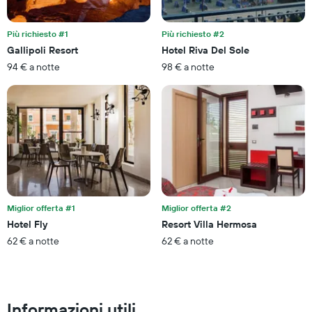
a
stanotte
indicare
trovato
le
negli
Più richiesto #1
Più richiesto #2
categorie
ultimi
Gallipoli Resort
Hotel Riva Del Sole
degli
3
94 € a notte
98 € a notte
hotel
giorni
in
base
alle
stelle.
Il
grafico
ha
1
asse
Y
Miglior offerta #1
Miglior offerta #2
a
Hotel Fly
Resort Villa Hermosa
indicare
il
62 € a notte
62 € a notte
prezzo
medio
di
una
Informazioni utili
camera