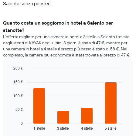
Salento senza pensieri.
Quanto costa un soggiorno in hotel a Salento per
stanotte?
L'offerta migliore per una camera in hotel a 3 stelle a Salento trovata
dagli utenti di KAYAK negli ultimi 3 giorni è stata di 47 €, mentre per
una camera in hotel a 4 stelle il prezzo più basso è stato di 58 €. Nel
complesso, la camera più economica è stata trovata al prezzo di 47 €.
200 €
Bar
Chart
graphic.
chart
150 €
with
4
bars.
100 €
Il
50 €
grafico
seguente
mostra
0
1 stelle
3 stelle
4 stelle
5 stelle
il
End
of
prezzo