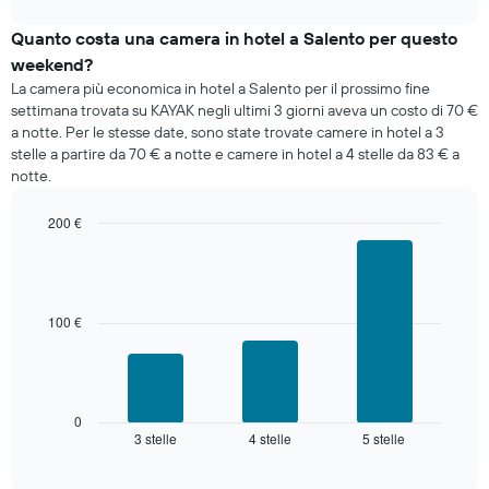
interactive
medio
chart
di
Quanto costa una camera in hotel a Salento per questo
una
weekend?
camera
La camera più economica in hotel a Salento per il prossimo fine
per
settimana trovata su KAYAK negli ultimi 3 giorni aveva un costo di 70 €
stasera
a notte. Per le stesse date, sono state trovate camere in hotel a 3
trovato
stelle a partire da 70 € a notte e camere in hotel a 4 stelle da 83 € a
negli
notte.
ultimi
3
giorni
200 €
aggregato
Bar
Chart
graphic.
per
chart
with
categoria
3
di
bars.
100 €
stelle
Il
Il
grafico
grafico
ha
seguente
1
mostra
0
asse
3 stelle
4 stelle
5 stelle
il
End
X
of
prezzo
interactive
a
medio
chart