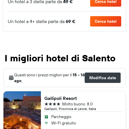
Un hotel a 3 stelle parte da
49 €
Cerca hotel
Un hotel a 4+ stelle parte da
69 €
Cerca hotel
I migliori hotel di Salento
Questi sono i prezzi migliori per il
15 - 16
Modifica date
ago
.
Gallipoli Resort
4 stelle
Molto buono
8.0
Gallipoli, Provincia di Lecce, Italia
Parcheggio
Wi-Fi gratuito