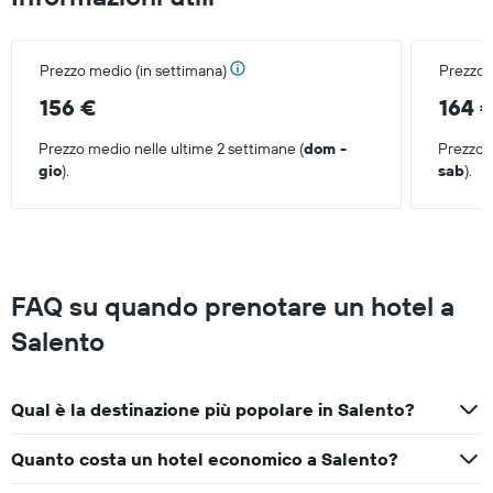
per
questo
week-
Prezzo medio (in settimana)
Prezzo 
end
trovato
156 €
164 
negli
ultimi
Prezzo medio nelle ultime 2 settimane (
dom -
Prezzo m
3
gio
).
sab
).
giorni
FAQ su quando prenotare un hotel a
Salento
Qual è la destinazione più popolare in Salento?
Quanto costa un hotel economico a Salento?