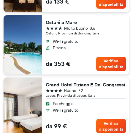
da 133 €
disponibilità
Ostuni a Mare
4 stelle
Molto buono
8.6
Ostuni, Provincia di Brindisi, Italia
Wi-Fi gratuito
Piscina
Verifica
da 353 €
disponibilità
Grand Hotel Tiziano E Dei Congressi
4 stelle
Buono
7.2
Lecce, Provincia di Lecce, Italia
Parcheggio
Wi-Fi gratuito
Verifica
da 99 €
disponibilità