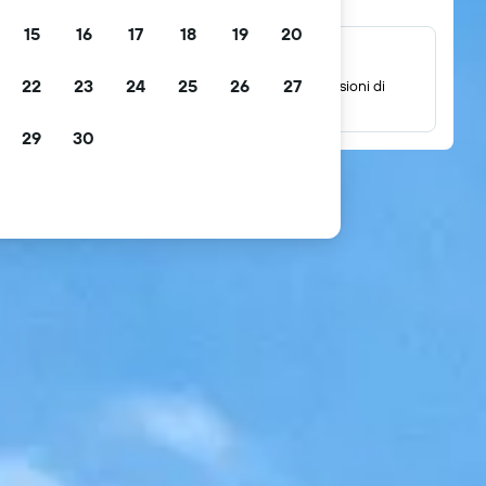
15
16
17
18
19
20
Milioni di recensioni
22
23
24
25
26
27
Verifica le valutazioni basate su milioni di recensioni di
ospiti reali.
29
30