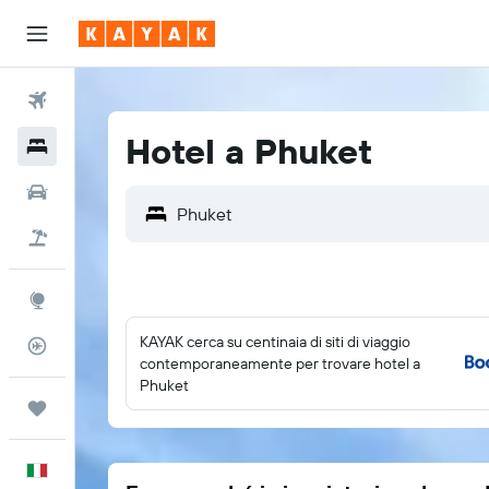
Voli
Hotel a Phuket
Hotel
Auto
Pacchetti vacanze
Explore
KAYAK cerca su centinaia di siti di viaggio
Tracker voli
contemporaneamente per trovare hotel a
Phuket
Trips
Italiano