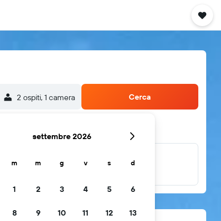
Cerca
2 ospiti, 1 camera
settembre 2026
m
m
g
v
s
d
...e altri
1
2
3
4
5
6
8
9
10
11
12
13