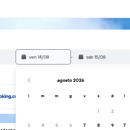
ven 14/08
-
sab 15/08
agosto 2026
l
m
m
g
v
s
d
l
1
2
3
4
5
6
7
8
9
7