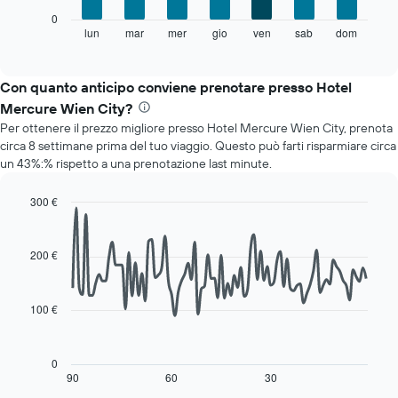
X
Il
0
a
grafico
lun
mar
mer
gio
ven
sab
dom
End
indicare
of
seguente
i
interactive
mostra
chart
mesi.
il
Con quanto anticipo conviene prenotare presso Hotel
Il
prezzo
grafico
Mercure Wien City?
medio
ha
Per ottenere il prezzo migliore presso Hotel Mercure Wien City, prenota
di
1
circa 8 settimane prima del tuo viaggio. Questo può farti risparmiare circa
una
asse
un 43%:% rispetto a una prenotazione last minute.
camera
Y
per
a
ogni
300 €
indicare
giorno
Line
Chart
il
della
graphic.
chart
prezzo
with
settimana
200 €
medio
90
Il
di
data
grafico
una
points.
ha
camera
100 €
1
Il
asse
seguente
X
grafico
0
a
mostra
90
60
30
End
indicare
of
come