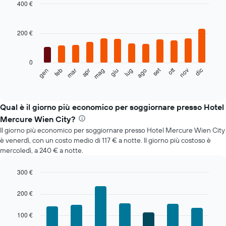
400 €
Bar
Chart
graphic.
chart
with
200 €
12
bars.
0
Il
set
ott
feb
mag
ago
nov
mar
giu
dic
gen
apr
lug
seguente
End
of
grafico
interactive
mostra
chart
il
Qual è il giorno più economico per soggiornare presso Hotel
prezzo
Mercure Wien City?
medio
Il giorno più economico per soggiornare presso Hotel Mercure Wien City
di
è venerdì, con un costo medio di 117 € a notte. Il giorno più costoso è
una
mercoledì, a 240 € a notte.
camera
ogni
mese
300 €
Il
Bar
Chart
grafico
graphic.
chart
200 €
with
ha
7
1
100 €
bars.
asse