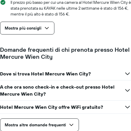
a
Il prezzo più basso per cui una camera al Hotel Mercure Wien City è
indicare
stata prenotata su KAYAK nelle ultime 2 settimane è stato di 156 €,
il
mentre il più alto è stato di 156 €.
numero
di
Mostra più consigli
giorni
prima
del
soggiorno
Domande frequenti di chi prenota presso Hotel
Il
Mercure Wien City
grafico
ha
1
asse
Dove si trova Hotel Mercure Wien City?
Y
a
A che ora sono check-in e check-out presso Hotel
indicare
Mercure Wien City?
il
prezzo
medio
Hotel Mercure Wien City offre WiFi gratuito?
di
una
camera
Mostra altre domande frequenti