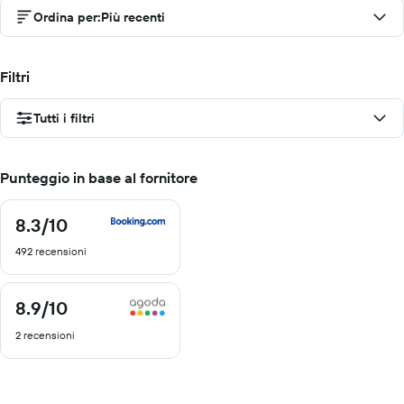
Ordina per
:
Più recenti
Filtri
Tutti i filtri
Punteggio in base al fornitore
8.3
/10
8.3
di
492 recensioni
10
8.9
/10
8.9
di
2 recensioni
10