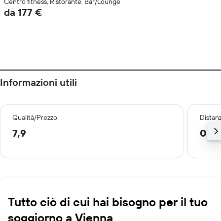
Centro fitness, Ristorante, Bar/Lounge
da 177 €
Informazioni utili
Qualità/Prezzo
Distan
7,9
0,8
Tutto ciò di cui hai bisogno per il tuo
soggiorno a Vienna