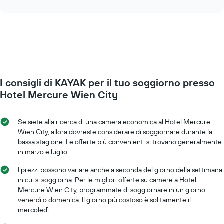
interactive
i
cambia
chart
giorni
il
della
prezzo
settimana.
di
Il
una
grafico
camera
presenta
mano
1
a
asse
I consigli di KAYAK per il tuo soggiorno presso
mano
Y
che
Hotel Mercure Wien City
a
ci
indicare
si
il
avvicina
Se siete alla ricerca di una camera economica al Hotel Mercure
prezzo
alla
Wien City, allora dovreste considerare di soggiornare durante la
medio
data
bassa stagione. Le offerte più convenienti si trovano generalmente
di
del
in marzo e luglio
una
soggiorno
camera
Il
I prezzi possono variare anche a seconda del giorno della settimana
grafico
in cui si soggiorna. Per le migliori offerte su camere a Hotel
ha
Mercure Wien City, programmate di soggiornare in un giorno
1
venerdì o domenica. Il giorno più costoso è solitamente il
asse
mercoledì.
X