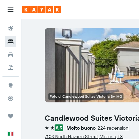
Voli
Hotel
Auto
Pacchetti vacanze
Explore
Foto di Candlewood Suites Victoria By IHG
Tracker voli
Trips
Candlewood Suites Victori
Molto buono
224 recensioni
8,5
2 stelle
Italiano
7103 North Navarro Street, Victoria, TX