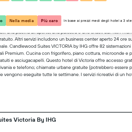
Mostra mappa
co
Nella media
Più caro
In base ai prezzi medi degli hotel a 3 ste
ili una piscina all'aperto, una palestra e uno snack bar. Non man
atuito. Altri servizi includono un business center aperto 24 ore 
timanale. Candlewood Suites VICTORIA by IHG offre 82 sistemazioni
li Premium. Cucina con frigorifero, piano cottura, microonde e pen
uiti e asciugacapelli. Questo hotel di Victoria offre accesso gratu
ania e telefono; chiamate urbane gratuite (potrebbero essere pre
izie vengono eseguite tutte le settimane. I servizi ricreativi di un 
ites Victoria By IHG