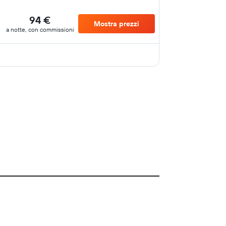
94 €
Mostra prezzi
a notte, con commissioni