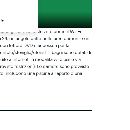
lle.
cano gli extra a costo zero come il Wi-Fi
su 24, un angolo caffè nelle aree comuni e un
 con lettore DVD e accessori per la
tole/stoviglie/utensili. I bagni sono dotati di
ito a Internet, in modalità wireless e via
viste restrizioni). Le camere sono provviste
hotel includono una piscina all'aperto e una