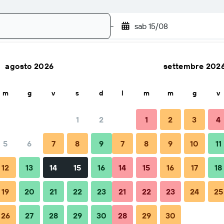
-
sab 15/08
agosto 2026
settembre 202
Cerca
m
g
v
s
d
l
m
m
g
v
1
2
1
2
3
4
5
6
7
8
9
7
8
9
10
11
nsigli e domande frequenti
Soggiorni nelle vicinanze
12
13
14
15
16
14
15
16
17
18
19
20
21
22
23
21
22
23
24
25
26
27
28
29
30
28
29
30