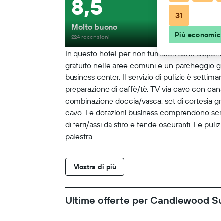
8,5
31
Molto buono
Più economi
224 recensioni
In questo hotel per non fumatori sono disponib
gratuito nelle aree comuni e un parcheggio gr
business center. Il servizio di pulizie è set
preparazione di caffè/tè. TV via cavo con cana
combinazione doccia/vasca, set di cortesia grat
cavo. Le dotazioni business comprendono scriv
di ferri/assi da stiro e tende oscuranti. Le pul
palestra.
Mostra di più
Ultime offerte per Candlewood Su