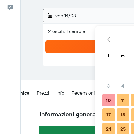
Commenti
ven 14/08
2 ospiti, 1 camera
l
m
3
4
Panoramica
Prezzi
Info
Recensioni
Posizione
Co
10
11
Informazioni generali
17
18
24
25