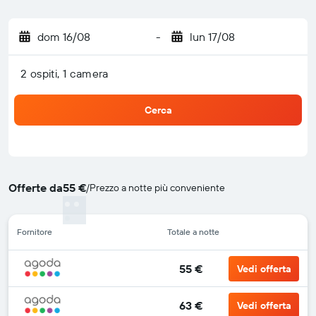
dom 16/08
-
lun 17/08
2 ospiti, 1 camera
Cerca
Offerte da
55 €
/
Prezzo a notte più conveniente
Fornitore
Totale a notte
55 €
Vedi offerta
63 €
Vedi offerta