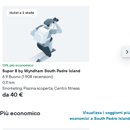
grafico
ha
Hotel a 2 stelle
1
asse
Y
a
indicare
il
prezzo
medio
di
13% più economico
una
Super 8 by Wyndham South Padre Island
camera
6.9 Buono (1.908 recensioni)
0,11 km
Snorkeling, Piscina scoperta, Centro fitness
da 40 €
Più economico
Visualizza i soggiorni più
economici a South Padre Island