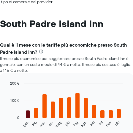
tipo di camera e dal provider.
South Padre Island Inn
Qual è il mese con le tariffe più economiche presso South
Padre Island Inn?
Il mese più economico per soggiornare presso South Padre Island Inn è
gennaio, con un costo medio di 44 € a notte. Il mese più costoso è luglio,
a 146 € a notte.
200 €
Bar
Chart
graphic.
chart
with
100 €
12
bars.
0
Il
set
ott
feb
mag
ago
nov
mar
giu
dic
gen
apr
lug
seguente
End
of
grafico