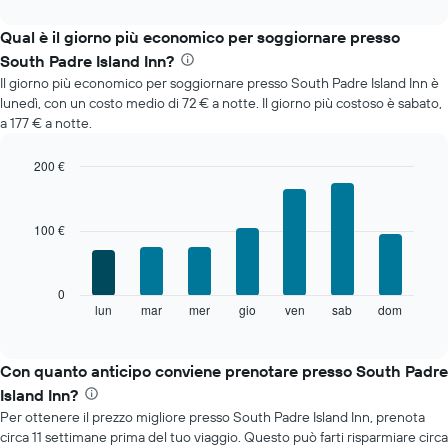
interactive
mostra
chart
il
Qual è il giorno più economico per soggiornare presso
prezzo
South Padre Island Inn?
medio
Il giorno più economico per soggiornare presso South Padre Island Inn è
di
lunedì, con un costo medio di 72 € a notte. Il giorno più costoso è sabato,
una
a 177 € a notte.
camera
ogni
mese
200 €
Il
Bar
Chart
grafico
graphic.
chart
with
ha
100 €
7
1
bars.
asse
X
Il
0
a
grafico
lun
mar
mer
gio
ven
sab
dom
End
indicare
of
seguente
i
interactive
mostra
chart
mesi.
il
Con quanto anticipo conviene prenotare presso South Padre
Il
prezzo
grafico
Island Inn?
medio
ha
Per ottenere il prezzo migliore presso South Padre Island Inn, prenota
di
1
circa 11 settimane prima del tuo viaggio. Questo può farti risparmiare circa
una