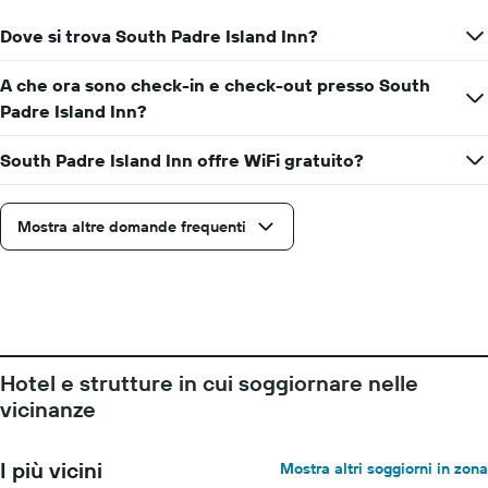
Y
che
a
ci
Dove si trova South Padre Island Inn?
indicare
si
il
avvicina
A che ora sono check-in e check-out presso South
prezzo
alla
medio
Padre Island Inn?
data
di
del
una
soggiorno
South Padre Island Inn offre WiFi gratuito?
camera
Il
grafico
ha
Mostra altre domande frequenti
1
asse
X
a
indicare
il
numero
Hotel e strutture in cui soggiornare nelle
di
giorni
vicinanze
prima
del
soggiorno
I più vicini
Mostra altri soggiorni in zona
Il