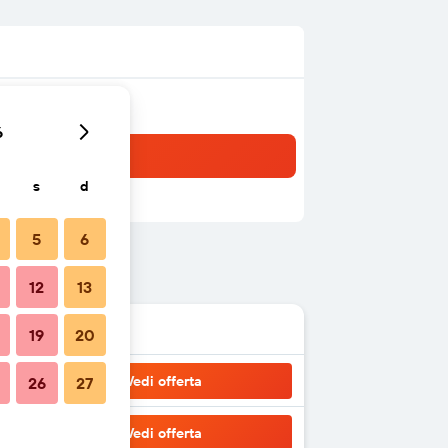
6
s
d
5
6
12
13
19
20
Vedi offerta
26
27
Vedi offerta