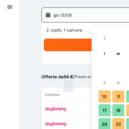
Commenti
gio 13/08
2 ospiti, 1 camera
l
m
Offerte da
54 €
/
Prezzo a notte più convenient
3
4
Fornitore
10
11
17
18
24
25