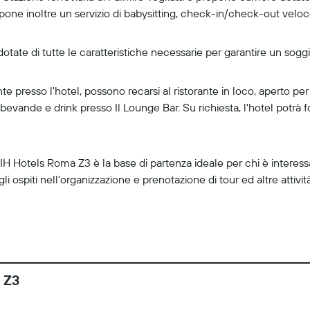
opone inoltre un servizio di babysitting, check-in/check-out velo
tate di tutte le caratteristiche necessarie per garantire un sogg
presso l'hotel, possono recarsi al ristorante in loco, aperto per p
bevande e drink presso Il Lounge Bar. Su richiesta, l'hotel potrà f
il IH Hotels Roma Z3 è la base di partenza ideale per chi è interessa
gli ospiti nell'organizzazione e prenotazione di tour ed altre attivi
a Z3