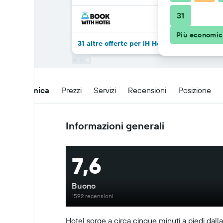
31
Più economi
31 altre offerte per iH Hotels Roma Z3
Panoramica
Prezzi
Servizi
Recensioni
Posizione
Informazioni generali
7,6
Buono
1592 recensioni
Hotel sorge a circa cinque minuti a piedi dall