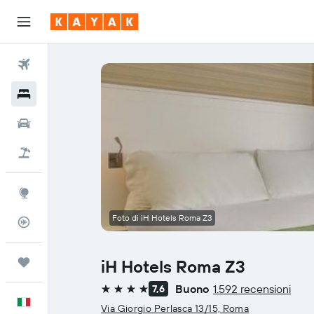
Voli
Hotel
Auto
Pacchetti vacanze
Explore
Foto di iH Hotels Roma Z3
Tracker voli
Trips
iH Hotels Roma Z3
Buono
1.592 recensioni
7,6
4 stelle
Italiano
Via Giorgio Perlasca 13/15, Roma