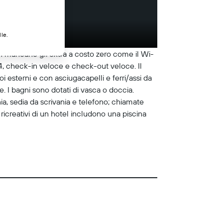
lle.
Non mancano gli extra a costo zero come il Wi-
24, check-in veloce e check-out veloce. Il
oi esterni e con asciugacapelli e ferri/assi da
e. I bagni sono dotati di vasca o doccia.
a, sedia da scrivania e telefono; chiamate
 ricreativi di un hotel includono una piscina