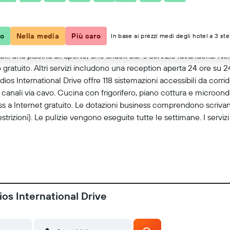
Mostra mappa
co
Nella media
Più caro
In base ai prezzi medi degli hotel a 3 ste
ili una piscina all'aperto, uno snack bar e servizio lavanderia. 
gratuito. Altri servizi includono una reception aperta 24 ore su 
ios International Drive offre 118 sistemazioni accessibili da corrid
 canali via cavo. Cucina con frigorifero, piano cottura e microond
s a Internet gratuito. Le dotazioni business comprendono scrivani
trizioni). Le pulizie vengono eseguite tutte le settimane. I servizi
os International Drive