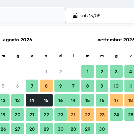
-
sab 15/08
agosto 2026
settembre 202
Cerca
m
g
v
s
d
l
m
m
g
v
1
2
1
2
3
4
5
6
7
8
9
7
8
9
10
11
Consigli e domande frequenti
Soggiorni nelle vicinanze
12
13
14
15
16
14
15
16
17
18
19
20
21
22
23
21
22
23
24
25
26
27
28
29
30
28
29
30