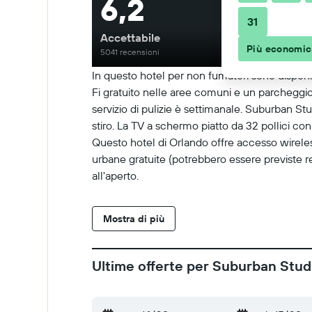
6,2
31
Accettabile
Più economi
5041 recensioni
In questo hotel per non fumatori sono disponib
Fi gratuito nelle aree comuni e un parcheggio 
servizio di pulizie è settimanale. Suburban Stud
stiro. La TV a schermo piatto da 32 pollici con
Questo hotel di Orlando offre accesso wireles
urbane gratuite (potrebbero essere previste res
all'aperto.
Mostra di più
Ultime offerte per Suburban Studi