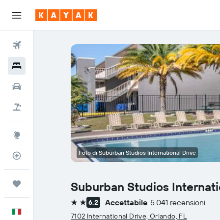
Voli
Hotel
Auto
Pacchetti vacanze
Explore
Foto di Suburban Studios International Drive
Tracker voli
Trips
Suburban Studios Internati
Accettabile
5.041 recensioni
6,2
2 stelle
Italiano
7102 International Drive, Orlando, FL