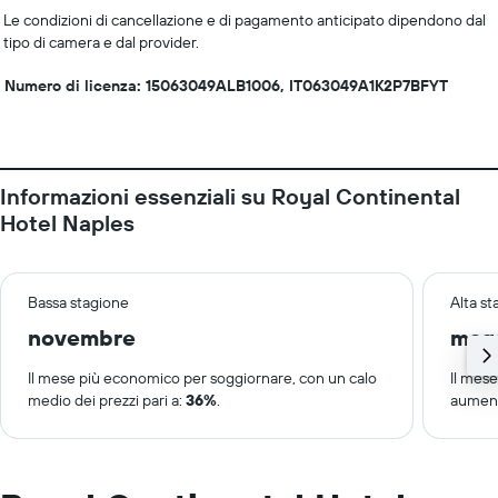
Le condizioni di cancellazione e di pagamento anticipato dipendono dal
tipo di camera e dal provider.
Numero di licenza: 15063049ALB1006, IT063049A1K2P7BFYT
Informazioni essenziali su Royal Continental
Hotel Naples
Bassa stagione
Alta s
novembre
mag
Il mese più economico per soggiornare, con un calo
Il mes
medio dei prezzi pari a:
36%
.
aument