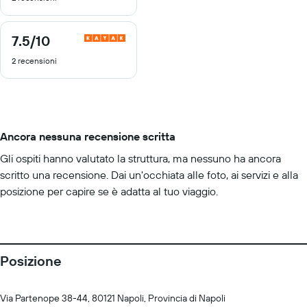
7.5
/10
7.5
di
2 recensioni
10
Ancora nessuna recensione scritta
Gli ospiti hanno valutato la struttura, ma nessuno ha ancora
scritto una recensione. Dai un'occhiata alle foto, ai servizi e alla
posizione per capire se è adatta al tuo viaggio.
Posizione
Via Partenope 38-44, 80121 Napoli, Provincia di Napoli