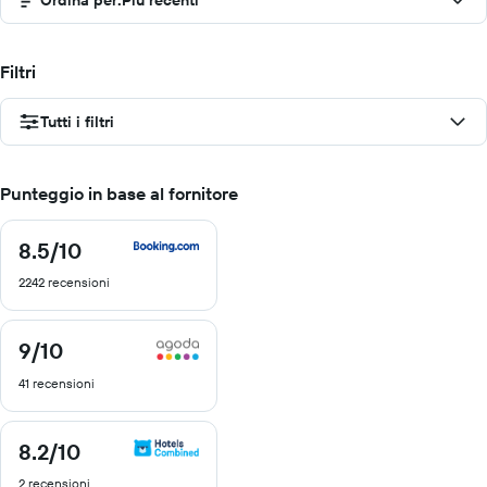
Ordina per
:
Più recenti
Filtri
Tutti i filtri
Punteggio in base al fornitore
8.5
/10
8.5
di
2242 recensioni
10
9
/10
9
di
41 recensioni
10
8.2
/10
8.2
di
2 recensioni
10