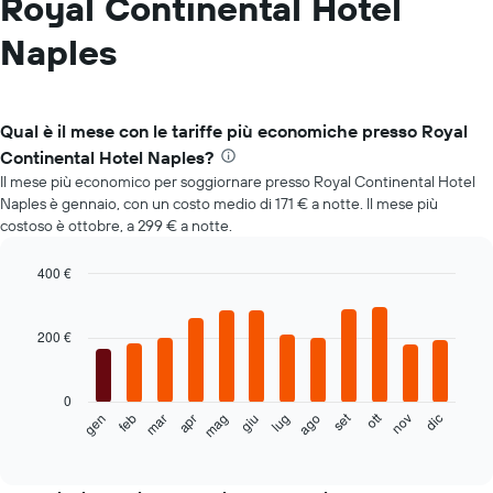
Royal Continental Hotel
Naples
Qual è il mese con le tariffe più economiche presso Royal
Continental Hotel Naples?
Il mese più economico per soggiornare presso Royal Continental Hotel
Naples è gennaio, con un costo medio di 171 € a notte. Il mese più
costoso è ottobre, a 299 € a notte.
400 €
Bar
Chart
graphic.
chart
with
200 €
12
bars.
0
Il
set
ott
feb
mag
ago
nov
mar
giu
dic
gen
apr
lug
seguente
End
of
grafico
interactive
mostra
chart