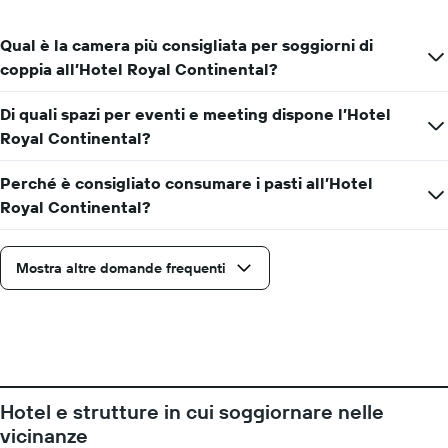
ha
1
asse
Qual è la camera più consigliata per soggiorni di
Y
coppia all’Hotel Royal Continental?
a
indicare
Di quali spazi per eventi e meeting dispone l’Hotel
il
Royal Continental?
prezzo
medio
di
Perché è consigliato consumare i pasti all’Hotel
una
Royal Continental?
camera
Mostra altre domande frequenti
Hotel e strutture in cui soggiornare nelle
vicinanze