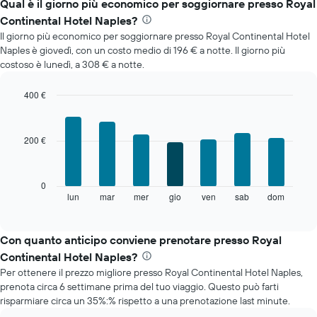
il
Qual è il giorno più economico per soggiornare presso Royal
prezzo
Continental Hotel Naples?
medio
Il giorno più economico per soggiornare presso Royal Continental Hotel
di
Naples è giovedì, con un costo medio di 196 € a notte. Il giorno più
una
costoso è lunedì, a 308 € a notte.
camera
ogni
mese
400 €
Il
Bar
Chart
grafico
graphic.
chart
with
ha
200 €
7
1
bars.
asse
X
Il
0
a
grafico
lun
mar
mer
gio
ven
sab
dom
End
indicare
of
seguente
i
interactive
mostra
chart
mesi.
il
Con quanto anticipo conviene prenotare presso Royal
Il
prezzo
grafico
Continental Hotel Naples?
medio
ha
Per ottenere il prezzo migliore presso Royal Continental Hotel Naples,
di
1
prenota circa 6 settimane prima del tuo viaggio. Questo può farti
una
asse
risparmiare circa un 35%:% rispetto a una prenotazione last minute.
camera
Y