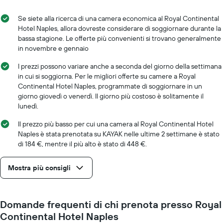
indicare
si
il
avvicina
Se siete alla ricerca di una camera economica al Royal Continental
prezzo
alla
Hotel Naples, allora dovreste considerare di soggiornare durante la
medio
data
bassa stagione. Le offerte più convenienti si trovano generalmente
di
del
in novembre e gennaio
una
soggiorno
camera
Il
I prezzi possono variare anche a seconda del giorno della settimana
grafico
in cui si soggiorna. Per le migliori offerte su camere a Royal
ha
Continental Hotel Naples, programmate di soggiornare in un
1
giorno giovedì o venerdì. Il giorno più costoso è solitamente il
asse
lunedì.
X
a
Il prezzo più basso per cui una camera al Royal Continental Hotel
indicare
Naples è stata prenotata su KAYAK nelle ultime 2 settimane è stato
il
di 184 €, mentre il più alto è stato di 448 €.
numero
di
Mostra più consigli
giorni
prima
del
soggiorno
Domande frequenti di chi prenota presso Royal
Il
Continental Hotel Naples
grafico