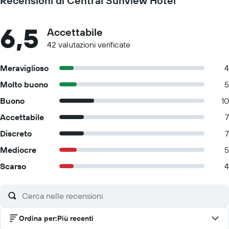
Recensioni di Central Sunview Hotel
6,5
Accettabile
42 valutazioni verificate
Meraviglioso
4
Molto buono
5
Buono
10
Accettabile
7
Discreto
7
Mediocre
5
Scarso
4
Ordina per
:
Più recenti