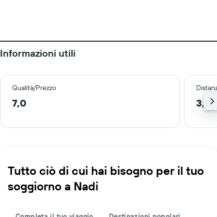
Informazioni utili
Qualità/Prezzo
Distan
7,0
3,3 
Tutto ciò di cui hai bisogno per il tuo
soggiorno a Nadi
Completa il tuo viaggio
Destinazioni popolari