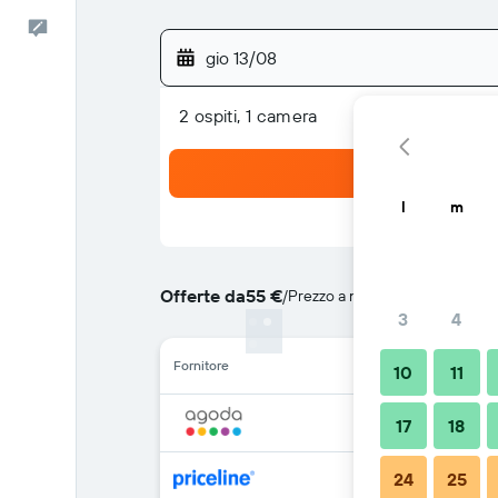
Commenti
gio 13/08
2 ospiti, 1 camera
l
m
Offerte da
55 €
/
Prezzo a notte più convenient
3
4
Fornitore
10
11
17
18
24
25