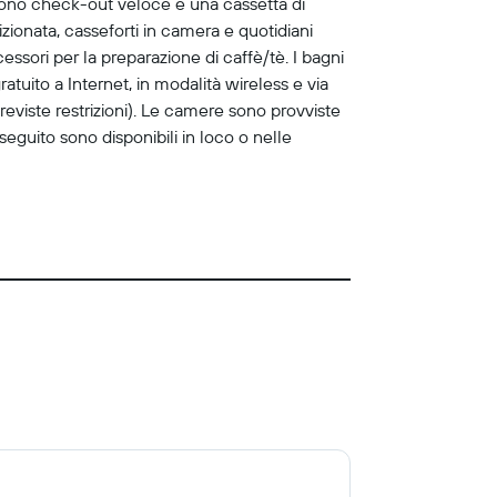
ludono check-out veloce e una cassetta di
ionata, casseforti in camera e quotidiani
essori per la preparazione di caffè/tè. I bagni
ratuito a Internet, in modalità wireless e via
viste restrizioni). Le camere sono provviste
i seguito sono disponibili in loco o nelle