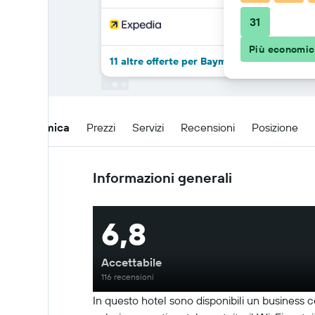
31
Più economi
11 altre offerte per Baymont by Wyndham L
Panoramica
Prezzi
Servizi
Recensioni
Posizione
Informazioni generali
6,8
Accettabile
116 recensioni
In questo hotel sono disponibili un business