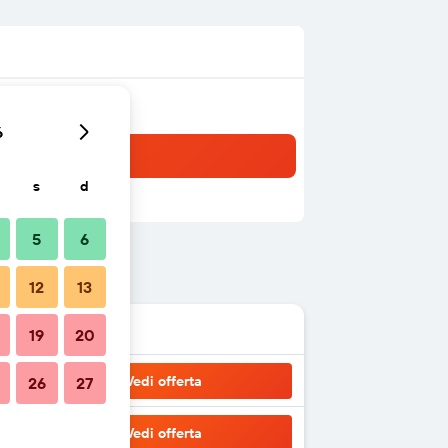
6
s
d
5
6
12
13
19
20
Vedi offerta
26
27
Vedi offerta