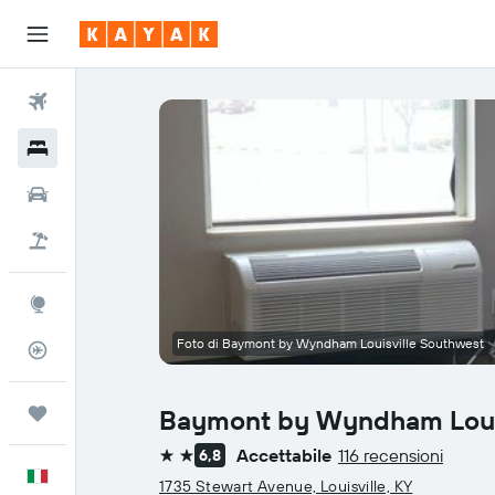
Voli
Hotel
Auto
Pacchetti vacanze
Explore
Foto di Baymont by Wyndham Louisville Southwest
Tracker voli
Trips
Baymont by Wyndham Louis
Accettabile
116 recensioni
6,8
2 stelle
Italiano
1735 Stewart Avenue, Louisville, KY