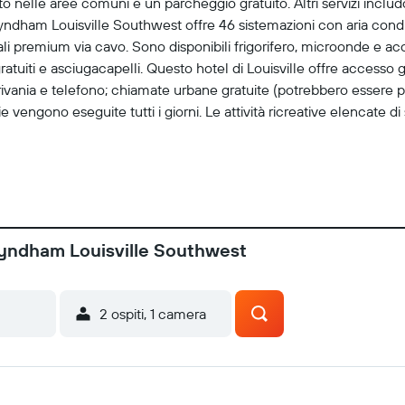
uito nelle aree comuni e un parcheggio gratuito. Altri servizi inc
dham Louisville Southwest offre 46 sistemazioni con aria condiz
ali premium via cavo. Sono disponibili frigorifero, microonde e acc
ratuiti e asciugacapelli. Questo hotel di Louisville offre accesso g
ania e telefono; chiamate urbane gratuite (potrebbero essere pre
zie vengono eseguite tutti i giorni. Le attività ricreative elencate d
yndham Louisville Southwest
2 ospiti, 1 camera