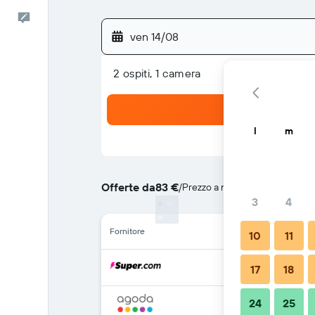
Commenti
ven 14/08
2 ospiti, 1 camera
l
m
Offerte da
83 €
/
Prezzo a notte più convenient
3
4
Fornitore
10
11
17
18
24
25