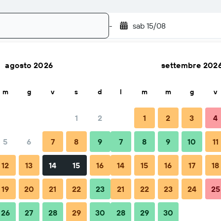
-
sab 15/08
agosto 2026
settembre 202
Cerca
m
g
v
s
d
l
m
m
g
v
1
2
1
2
3
4
e
5
6
7
8
9
7
8
9
10
11
Totale a notte
12
13
14
15
16
14
15
16
17
18
83 €
19
20
21
22
23
21
22
23
24
25
26
27
28
29
30
28
29
30
91 €