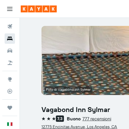
Voli
Hotel
Auto
Pacchetti vacanze
Explore
Foto di Vagabond Inn Sylmar
Tracker voli
Trips
Vagabond Inn Sylmar
Buono
777 recensioni
7,3
3 stelle
Italiano
12775 Encinitas Avenue, Los Angeles, CA