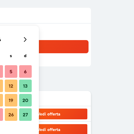
6
s
d
5
6
12
13
19
20
Vedi offerta
26
27
Vedi offerta