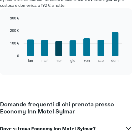
costoso è domenica, a 192 € a notte.
300 €
Bar
Chart
graphic.
chart
200 €
with
7
100 €
bars.
Il
0
grafico
lun
mar
mer
gio
ven
sab
dom
End
of
seguente
interactive
mostra
chart
il
prezzo
medio
di
una
Domande frequenti di chi prenota presso
camera
Economy Inn Motel Sylmar
per
ogni
giorno
della
Dove si trova Economy Inn Motel Sylmar?