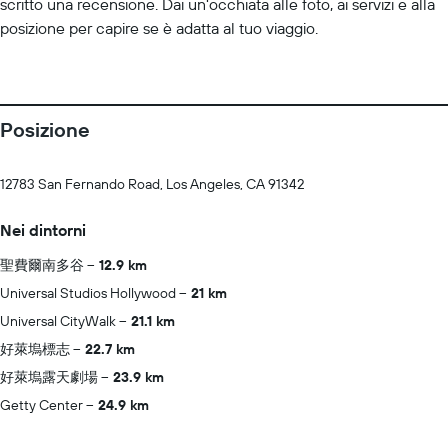
scritto una recensione. Dai un'occhiata alle foto, ai servizi e alla
posizione per capire se è adatta al tuo viaggio.
Posizione
12783 San Fernando Road, Los Angeles, CA 91342
Nei dintorni
聖費爾南多谷
12.9 km
Universal Studios Hollywood
21 km
Universal CityWalk
21.1 km
好萊塢標志
22.7 km
好萊塢露天劇場
23.9 km
Getty Center
24.9 km