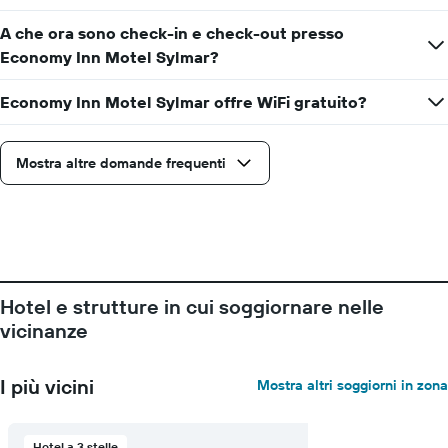
settimana
Il
A che ora sono check-in e check-out presso
grafico
Economy Inn Motel Sylmar?
ha
1
asse
Economy Inn Motel Sylmar offre WiFi gratuito?
X
a
indicare
Mostra altre domande frequenti
i
giorni
della
settimana.
Il
grafico
presenta
Hotel e strutture in cui soggiornare nelle
1
asse
vicinanze
Y
a
indicare
I più vicini
Mostra altri soggiorni in zona
il
prezzo
medio
Hotel a 3 stelle