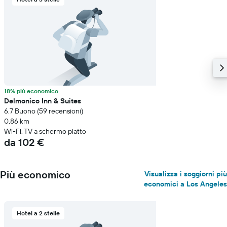
di
una
camera
18% più economico
Delmonico Inn & Suites
6.7 Buono (59 recensioni)
0,86 km
Wi-Fi, TV a schermo piatto
da 102 €
Più economico
Visualizza i soggiorni più
economici a Los Angeles
Hotel a 2 stelle