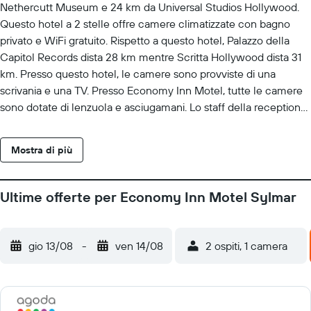
Nethercutt Museum e 24 km da Universal Studios Hollywood.
Questo hotel a 2 stelle offre camere climatizzate con bagno
privato e WiFi gratuito. Rispetto a questo hotel, Palazzo della
Capitol Records dista 28 km mentre Scritta Hollywood dista 31
km. Presso questo hotel, le camere sono provviste di una
scrivania e una TV. Presso Economy Inn Motel, tutte le camere
sono dotate di lenzuola e asciugamani. Lo staff della reception
presso questa struttura può fornirvi informazioni utili per visitare
la zona. Getty Center è a 27 km da Economy Inn Motel, mentre
Mostra di più
Dolby Theater si trova a 28 km di distanza. Aeroporto di
Hollywood Burbank si trova a 16 km dalla struttura.
Ultime offerte per Economy Inn Motel Sylmar
gio 13/08
-
ven 14/08
2 ospiti, 1 camera