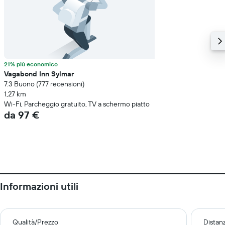
21% più economico
Vagabond Inn Sylmar
7.3 Buono (777 recensioni)
1,27 km
Wi-Fi, Parcheggio gratuito, TV a schermo piatto
da 97 €
Informazioni utili
Qualità/Prezzo
Distan