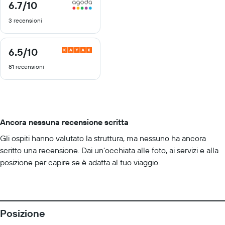
6.7
/10
6.7
di
3 recensioni
10
6.5
/10
6.5
di
81 recensioni
10
Ancora nessuna recensione scritta
Gli ospiti hanno valutato la struttura, ma nessuno ha ancora
scritto una recensione. Dai un'occhiata alle foto, ai servizi e alla
posizione per capire se è adatta al tuo viaggio.
Posizione