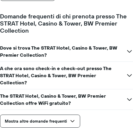
soggiorno
Il
Domande frequenti di chi prenota presso The
grafico
ha
STRAT Hotel, Casino & Tower, BW Premier
1
Collection
asse
Y
a
Dove si trova The STRAT Hotel, Casino & Tower, BW
indicare
Premier Collection?
il
prezzo
medio
A che ora sono check-in e check-out presso The
di
STRAT Hotel, Casino & Tower, BW Premier
una
Collection?
camera
The STRAT Hotel, Casino & Tower, BW Premier
Collection offre WiFi gratuito?
Mostra altre domande frequenti