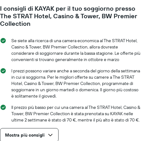
a
Y
I consigli di KAYAK per il tuo soggiorno presso
mano
a
che
The STRAT Hotel, Casino & Tower, BW Premier
indicare
ci
Collection
il
si
prezzo
avvicina
medio
alla
Se siete alla ricerca di una camera economica al The STRAT Hotel,
di
data
Casino & Tower, BW Premier Collection, allora dovreste
una
del
considerare di soggiornare durante la bassa stagione. Le offerte più
camera
soggiorno
convenienti si trovano generalmente in ottobre e marzo
Il
grafico
I prezzi possono variare anche a seconda del giorno della settimana
ha
in cui si soggiorna. Per le migliori offerte su camere a The STRAT
1
Hotel, Casino & Tower, BW Premier Collection, programmate di
asse
soggiornare in un giorno martedì o domenica. Il giorno più costoso
X
è solitamente il giovedì.
a
indicare
Il prezzo più basso per cui una camera al The STRAT Hotel, Casino &
il
Tower, BW Premier Collection è stata prenotata su KAYAK nelle
numero
ultime 2 settimane è stato di 70 €, mentre il più alto è stato di 70 €.
di
giorni
prima
Mostra più consigli
del