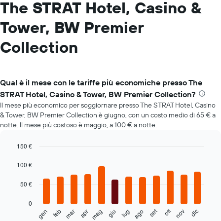
The STRAT Hotel, Casino &
Tower, BW Premier
Collection
Qual è il mese con le tariffe più economiche presso The
STRAT Hotel, Casino & Tower, BW Premier Collection?
Il mese più economico per soggiornare presso The STRAT Hotel, Casino
& Tower, BW Premier Collection è giugno, con un costo medio di 65 € a
notte. Il mese più costoso è maggio, a 100 € a notte.
150 €
Bar
Chart
graphic.
100 €
chart
with
12
50 €
bars.
0
Il
set
ott
feb
mag
ago
nov
mar
giu
dic
gen
apr
lug
seguente
End