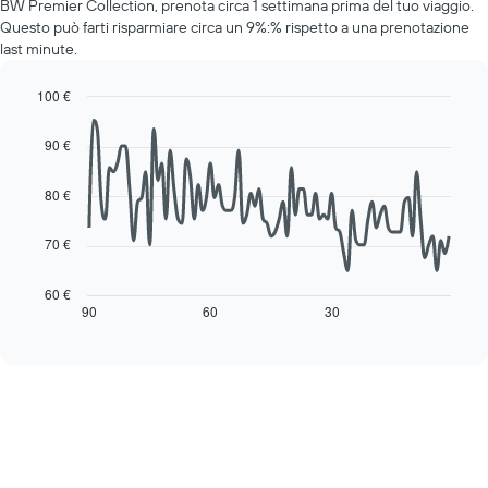
BW Premier Collection, prenota circa 1 settimana prima del tuo viaggio.
una
asse
Questo può farti risparmiare circa un 9%:% rispetto a una prenotazione
camera
Y
last minute.
per
a
ogni
indicare
giorno
100 €
il
della
Line
Chart
prezzo
settimana
graphic.
chart
medio
90 €
with
Il
di
90
grafico
una
data
80 €
ha
camera
points.
1
asse
70 €
Il
X
seguente
a
grafico
60 €
indicare
mostra
90
60
30
End
i
of
come
giorni
interactive
cambia
chart
della
il
settimana.
prezzo
Il
di
grafico
una
presenta
camera
1
mano
asse