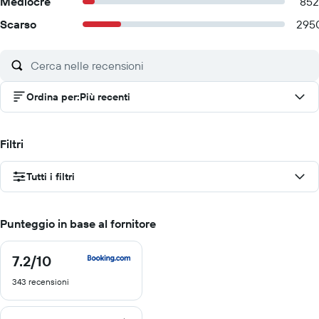
Mediocre
852
Scarso
295
Ordina per
:
Più recenti
Filtri
Tutti i filtri
Punteggio in base al fornitore
7.2
/10
7.2
di
343 recensioni
10