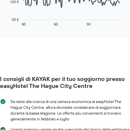
camera
100 €
1
Il
asse
seguente
X
grafico
50 €
a
mostra
90
60
30
End
indicare
of
come
interactive
i
cambia
chart
giorni
il
della
prezzo
settimana.
di
Il
una
grafico
camera
presenta
mano
1
a
asse
I consigli di KAYAK per il tuo soggiorno presso
mano
Y
che
easyHotel The Hague City Centre
a
ci
indicare
si
il
avvicina
Se siete alla ricerca di una camera economica al easyHotel The
prezzo
alla
Hague City Centre, allora dovreste considerare di soggiornare
medio
data
durante la bassa stagione. Le offerte più convenienti si trovano
di
del
generalmente in febbraio e luglio
una
soggiorno
camera
Il
I prezzi possono variare anche a seconda del giorno della settimana