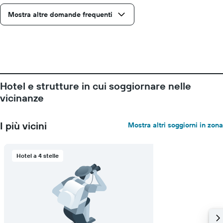
prezzo
medio
Mostra altre domande frequenti
di
una
camera
Hotel e strutture in cui soggiornare nelle
vicinanze
I più vicini
Mostra altri soggiorni in zona
Hotel a 4 stelle