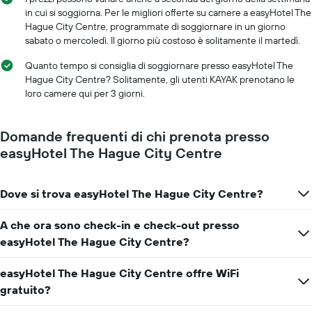
grafico
in cui si soggiorna. Per le migliori offerte su camere a easyHotel The
ha
Hague City Centre, programmate di soggiornare in un giorno
1
sabato o mercoledì. Il giorno più costoso è solitamente il martedì.
asse
X
Quanto tempo si consiglia di soggiornare presso easyHotel The
a
Hague City Centre? Solitamente, gli utenti KAYAK prenotano le
indicare
loro camere qui per 3 giorni.
il
numero
di
Domande frequenti di chi prenota presso
giorni
easyHotel The Hague City Centre
prima
del
soggiorno
Dove si trova easyHotel The Hague City Centre?
Il
grafico
ha
A che ora sono check-in e check-out presso
1
easyHotel The Hague City Centre?
asse
Y
easyHotel The Hague City Centre offre WiFi
a
indicare
gratuito?
il