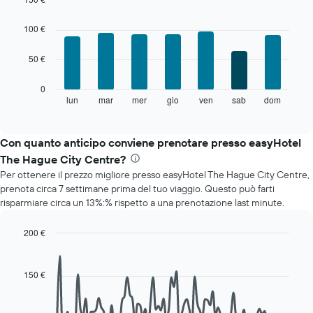
Il
Bar
Chart
grafico
graphic.
chart
100 €
with
ha
7
1
50 €
bars.
asse
X
Il
0
a
grafico
lun
mar
mer
gio
ven
sab
dom
End
indicare
of
seguente
i
interactive
mostra
chart
mesi.
il
Con quanto anticipo conviene prenotare presso easyHotel
Il
prezzo
grafico
The Hague City Centre?
medio
ha
Per ottenere il prezzo migliore presso easyHotel The Hague City Centre,
di
1
prenota circa 7 settimane prima del tuo viaggio. Questo può farti
una
asse
risparmiare circa un 13%:% rispetto a una prenotazione last minute.
camera
Y
per
a
ogni
200 €
indicare
giorno
Line
Chart
il
della
graphic.
chart
prezzo
with
settimana
150 €
medio
90
Il
di
data
grafico
una
points.
ha