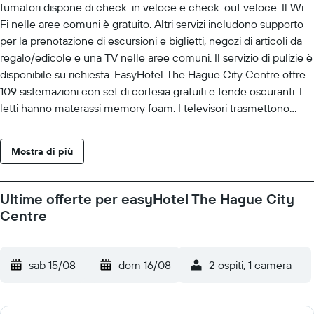
fumatori dispone di check-in veloce e check-out veloce. Il Wi-
Fi nelle aree comuni è gratuito. Altri servizi includono supporto
per la prenotazione di escursioni e biglietti, negozi di articoli da
regalo/edicole e una TV nelle aree comuni. Il servizio di pulizie è
disponibile su richiesta. EasyHotel The Hague City Centre offre
109 sistemazioni con set di cortesia gratuiti e tende oscuranti. I
letti hanno materassi memory foam. I televisori trasmettono
canali premium via satellite. I bagni sono dotati di doccia.
Durante il tuo soggiorno puoi navigare su Internet utilizzando la
Mostra di più
connessione wireless gratuita. Su richiesta sono disponibili
ferro/asse da stiro, asciugacapelli e cambio degli asciugamani.
Le pulizie vengono eseguite servizio di pulizie su richiesta. Le
Ultime offerte per easyHotel The Hague City
attività ricreative elencate di seguito sono disponibili in loco o
Centre
nelle vicinanze. È possibile che siano a pagamento.
sab 15/08
-
dom 16/08
2 ospiti, 1 camera