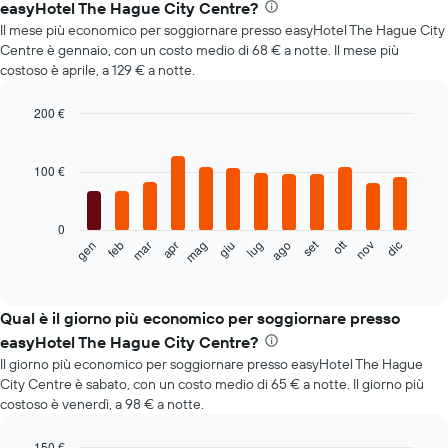
easyHotel The Hague City Centre?
Il mese più economico per soggiornare presso easyHotel The Hague City
Centre è gennaio, con un costo medio di 68 € a notte. Il mese più
costoso è aprile, a 129 € a notte.
200 €
Bar
Chart
graphic.
chart
with
100 €
12
bars.
0
Il
set
ott
feb
mag
ago
nov
mar
giu
dic
gen
apr
lug
seguente
End
of
grafico
interactive
mostra
chart
il
Qual è il giorno più economico per soggiornare presso
prezzo
easyHotel The Hague City Centre?
medio
Il giorno più economico per soggiornare presso easyHotel The Hague
di
City Centre è sabato, con un costo medio di 65 € a notte. Il giorno più
una
costoso è venerdì, a 98 € a notte.
camera
ogni
mese
150 €