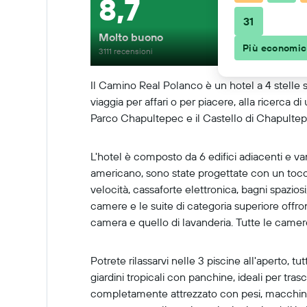
8,7
31
Molto buono
Più economi
3111 recensioni
Il Camino Real Polanco è un hotel a 4 stelle s
viaggia per affari o per piacere, alla ricerca di
Parco Chapultepec e il Castello di Chapultep
L'hotel è composto da 6 edifici adiacenti e van
americano, sono state progettate con un tocc
velocità, cassaforte elettronica, bagni spaziosi
camere e le suite di categoria superiore offron
camera e quello di lavanderia. Tutte le camer
Potrete rilassarvi nelle 3 piscine all'aperto, t
giardini tropicali con panchine, ideali per trasc
completamente attrezzato con pesi, macchinari pe