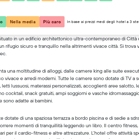
Mostra mappa
co
Nella media
Più caro
In base ai prezzi medi degli hotel a 3 ste
ituato in un edificio architettonico ultra-contemporaneo di Città 
 un rifugio sicuro e tranquillo nella altrimenti vivace città. Si trova
ec.
ta una moltitudine di alloggi, dalle camere king alle suite executiv
o vivace e arredi moderni. Tutte le camere sono dotate di TV a 
, letti lussuosi, materassi personalizzati, accoglienti aree salotto,
o cocktail, snack gratuiti, ampi soggiorni e vasche idromassaggio.
e sono adatte ai bambini.
utte dotate di una spaziosa terrazza a bordo piscina e di sedie a sdr
orrere momenti di tranquillità leggendo un libro. Il centro fitness, 
r il cardio-fitness e altre attrezzature. L'hotel offre attività spe