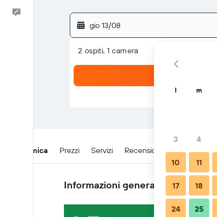
Commenti
gio 13/08
2 ospiti, 1 camera
l
m
3
4
Panoramica
Prezzi
Servizi
Recensioni
Posizione
10
11
Informazioni generali
17
18
24
25