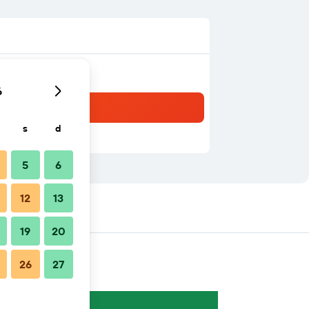
6
s
d
5
6
12
13
 nelle vicinanze
19
20
26
27