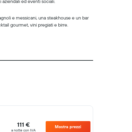
 aziendali ed eventi sociali.
pagnoli e messicani, una steakhouse e un bar
tail gourmet, vini pregiati e birre.
111 €
Mostra prezzi
a notte con IVA