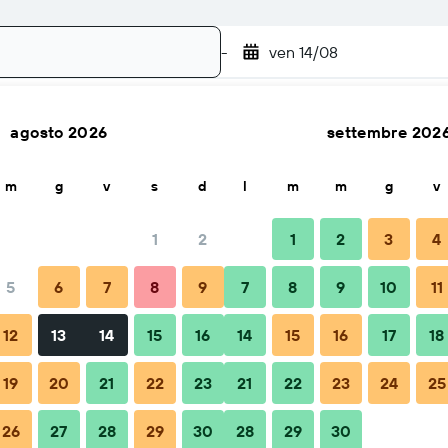
-
ven 14/08
agosto 2026
settembre 202
Cerca
m
g
v
s
d
l
m
m
g
v
1
2
1
2
3
4
5
6
7
8
9
7
8
9
10
11
Quando prenotare
Consigli e domande frequenti
Soggiorni
12
13
14
15
16
14
15
16
17
18
19
20
21
22
23
21
22
23
24
25
26
27
28
29
30
28
29
30