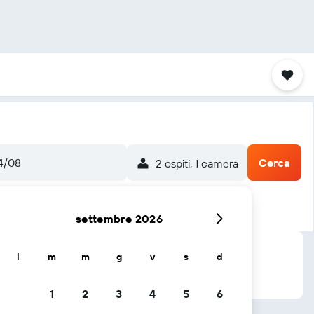
4/08
Cerca
2 ospiti, 1 camera
settembre 2026
l
m
m
g
v
s
d
1
2
3
4
5
6