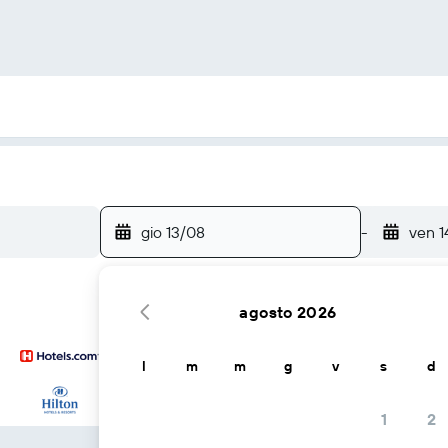
gio 13/08
-
ven 1
agosto 2026
l
m
m
g
v
s
d
...e altri
1
2