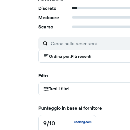
Discreto
Mediocre
Scarso
Ordina per
:
Più recenti
Filtri
Tutti i filtri
Punteggio in base al fornitore
9
/10
9
di