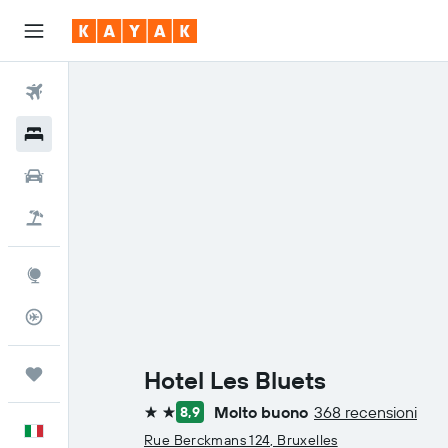
Voli
Hotel
Auto
Pacchetti vacanze
Explore
Tracker voli
Trips
Hotel Les Bluets
Molto buono
368 recensioni
8,9
2 stelle
Italiano
Rue Berckmans 124, Bruxelles