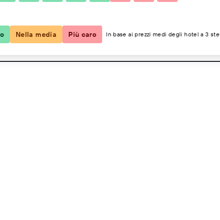
2 ospiti, 1 camera
co
Nella media
Più caro
In base ai prezzi medi degli hotel a 3 ste