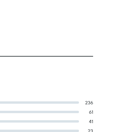
236
61
41
23