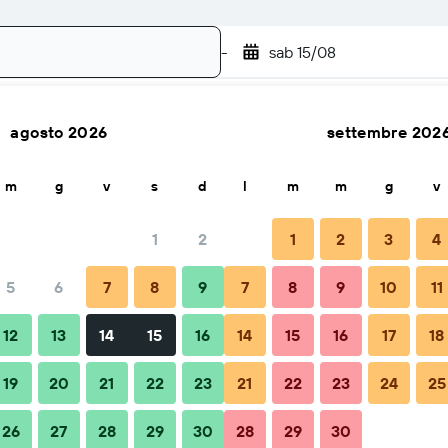
-
sab 15/08
agosto 2026
settembre 202
Cerca
m
g
v
s
d
l
m
m
g
v
1
2
1
2
3
4
5
6
7
8
9
7
8
9
10
11
Consigli e domande frequenti
Soggiorni nelle vicinanze
12
13
14
15
16
14
15
16
17
18
19
20
21
22
23
21
22
23
24
25
ts
26
27
28
29
30
28
29
30