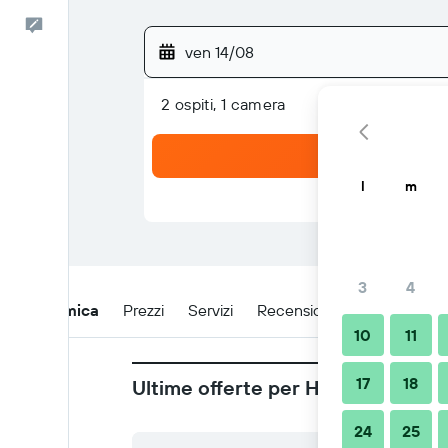
Commenti
ven 14/08
2 ospiti, 1 camera
l
m
3
4
Panoramica
Prezzi
Servizi
Recensioni
Posizione
10
11
17
18
Ultime offerte per Hotel Les Blue
24
25