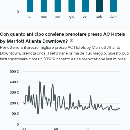
asse
X
Il
0
a
grafico
lun
mar
mer
gio
ven
sab
dom
End
indicare
of
seguente
i
interactive
mostra
chart
mesi.
il
Con quanto anticipo conviene prenotare presso AC Hotels
Il
prezzo
grafico
by Marriott Atlanta Downtown?
medio
ha
Per ottenere il prezzo migliore presso AC Hotels by Marriott Atlanta
di
1
Downtown, prenota circa 11 settimane prima del tuo viaggio. Questo può
una
asse
farti risparmiare circa un 33%:% rispetto a una prenotazione last minute.
camera
Y
per
a
ogni
500 €
indicare
giorno
Line
Chart
il
400 €
della
graphic.
chart
prezzo
with
settimana
medio
90
300 €
Il
di
data
grafico
una
points.
200 €
ha
camera
1
Il
100 €
asse
seguente
X
grafico
0
a
mostra
90
60
30
End