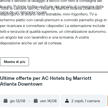
anche il servizio di lavaggio a secco con ritiro e consegna del
bucato. Potrete inoltre usufruire del servizio di consegna della
Tutte le camere dell'AC Hotel by Marriott Atlanta Downtown
cena da un ristorante locale.
dispongono di divano-letto estraibile, mini-frigorifero, TV a
schermo piatto con canali premium e comodo pannello plug-in
per ricaricare e connettere i dispositivi. La sistemazione include
letti e lenzuola di qualità superiore, un climatizzatore autonomo,
un angolo bar con lavandino e una scrivania. A vostra
disposizione anche un set di cortesia.
Mostra di più
Ultime offerte per AC Hotels by Marriott
Atlanta Downtown
gio 13/08
-
ven 14/08
2 ospiti, 1 camera