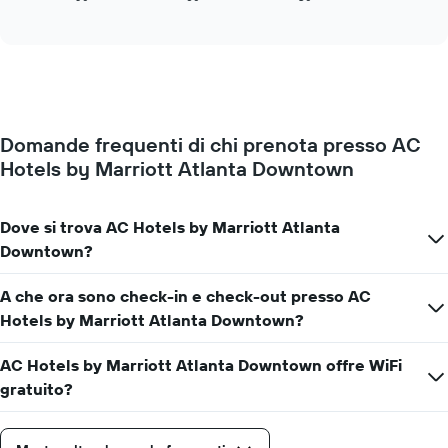
indicare
of
come
interactive
i
cambia
chart
giorni
il
della
prezzo
settimana.
di
Il
una
grafico
camera
presenta
Domande frequenti di chi prenota presso AC
mano
1
Hotels by Marriott Atlanta Downtown
a
asse
mano
Y
che
a
ci
Dove si trova AC Hotels by Marriott Atlanta
indicare
si
Downtown?
il
avvicina
prezzo
alla
medio
A che ora sono check-in e check-out presso AC
data
di
del
Hotels by Marriott Atlanta Downtown?
una
soggiorno
camera
Il
AC Hotels by Marriott Atlanta Downtown offre WiFi
grafico
gratuito?
ha
1
asse