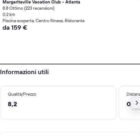
Margaritaville Vacation Club - Atlanta
8.8 Ottimo (223 recensioni)
0,2 km
Piscina scoperta, Centro fitness, Ristorante
da 159 €
Informazioni utili
Qualità/Prezzo
Distan
8,2
0,5