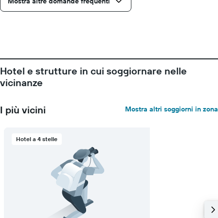
Mostra altre domande frequenti
X
a
indicare
il
numero
di
giorni
prima
Hotel e strutture in cui soggiornare nelle
del
vicinanze
soggiorno
Il
grafico
I più vicini
Mostra altri soggiorni in zona
ha
1
asse
Hotel a 4 stelle
Y
a
indicare
il
prezzo
medio
di
una
camera