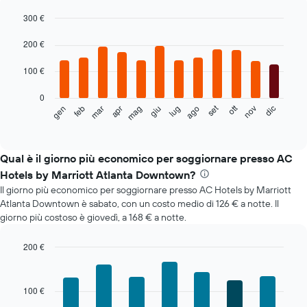
300 €
Bar
Chart
graphic.
200 €
chart
with
12
100 €
bars.
0
Il
set
ott
feb
mag
ago
nov
mar
giu
dic
gen
apr
lug
seguente
End
of
grafico
interactive
mostra
chart
il
Qual è il giorno più economico per soggiornare presso AC
prezzo
Hotels by Marriott Atlanta Downtown?
medio
Il giorno più economico per soggiornare presso AC Hotels by Marriott
di
Atlanta Downtown è sabato, con un costo medio di 126 € a notte. Il
una
giorno più costoso è giovedì, a 168 € a notte.
camera
ogni
mese
200 €
Il
Bar
Chart
grafico
graphic.
chart
with
ha
100 €
7
1
bars.