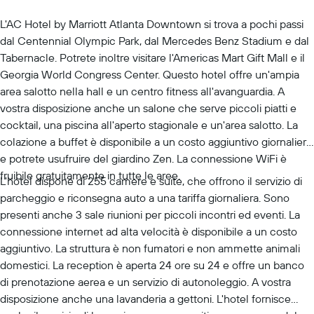
L'AC Hotel by Marriott Atlanta Downtown si trova a pochi passi
dal Centennial Olympic Park, dal Mercedes Benz Stadium e dal
Tabernacle. Potrete inoltre visitare l'Americas Mart Gift Mall e il
Georgia World Congress Center. Questo hotel offre un'ampia
area salotto nella hall e un centro fitness all'avanguardia. A
vostra disposizione anche un salone che serve piccoli piatti e
cocktail, una piscina all'aperto stagionale e un'area salotto. La
colazione a buffet è disponibile a un costo aggiuntivo giornaliero
e potrete usufruire del giardino Zen. La connessione WiFi è
fruibile gratuitamente in tutte le aree.
L'hotel dispone di 255 camere e suite, che offrono il servizio di
parcheggio e riconsegna auto a una tariffa giornaliera. Sono
presenti anche 3 sale riunioni per piccoli incontri ed eventi. La
connessione internet ad alta velocità è disponibile a un costo
aggiuntivo. La struttura è non fumatori e non ammette animali
domestici. La reception è aperta 24 ore su 24 e offre un banco
di prenotazione aerea e un servizio di autonoleggio. A vostra
disposizione anche una lavanderia a gettoni. L'hotel fornisce