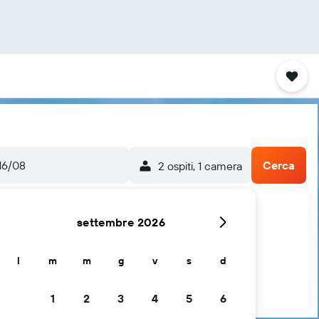
16/08
Cerca
2 ospiti, 1 camera
settembre 2026
l
m
m
g
v
s
d
1
2
3
4
5
6