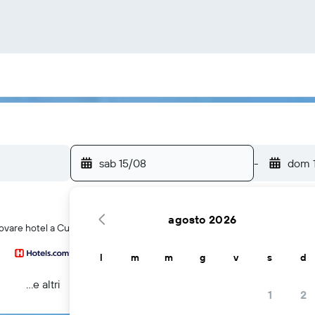
sab 15/08
-
dom 
agosto 2026
rovare hotel a Curacao
l
m
m
g
v
s
d
...e altri
1
2