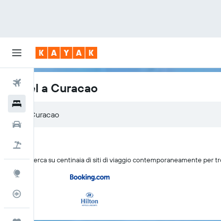
Voli
Hotel a Curacao
Hotel
Auto
Pacchetti vacanze
KAYAK cerca su centinaia di siti di viaggio contemporaneamente per t
Explore
Tracker voli