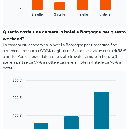
seguente
mostra
0
2 stelle
3 stelle
4 stelle
5 stelle
il
End
of
prezzo
interactive
medio
chart
di
Quanto costa una camera in hotel a Borgogna per questo
una
weekend?
camera
La camera più economica in hotel a Borgogna per il prossimo fine
per
settimana trovata su KAYAK negli ultimi 3 giorni aveva un costo di 58 €
stasera
a notte. Per le stesse date, sono state trovate camere in hotel a 3
trovato
stelle a partire da 59 € a notte e camere in hotel a 4 stelle da 98 € a
negli
notte.
ultimi
3
giorni
300 €
aggregato
Bar
Chart
graphic.
per
chart
with
categoria
200 €
3
di
bars.
stelle
Il
100 €
Il
grafico
grafico
ha
seguente