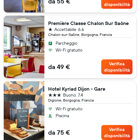
da 55 €
disponibilità
Première Classe Chalon Sur Saône
1 stella
Accettabile
6.6
Chalon-sur-Saône, Borgogna, Francia
Parcheggio
Wi-Fi gratuito
Verifica
da 49 €
disponibilità
Hotel Kyriad Dijon - Gare
3 stelle
Buono
7.4
Digione, Borgogna, Francia
Wi-Fi gratuito
Piscina
Verifica
da 75 €
disponibilità