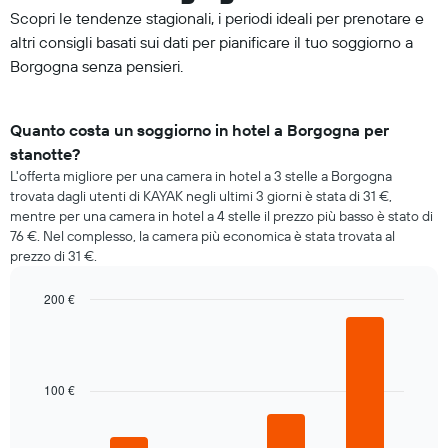
Scopri le tendenze stagionali, i periodi ideali per prenotare e
altri consigli basati sui dati per pianificare il tuo soggiorno a
Borgogna senza pensieri.
Quanto costa un soggiorno in hotel a Borgogna per
stanotte?
L'offerta migliore per una camera in hotel a 3 stelle a Borgogna
trovata dagli utenti di KAYAK negli ultimi 3 giorni è stata di 31 €,
mentre per una camera in hotel a 4 stelle il prezzo più basso è stato di
76 €. Nel complesso, la camera più economica è stata trovata al
prezzo di 31 €.
200 €
Bar
Chart
graphic.
chart
with
4
bars.
100 €
Il
grafico