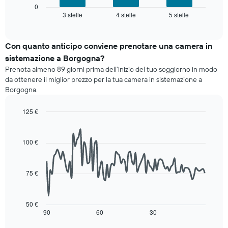
1
mostra
0
asse
3 stelle
4 stelle
5 stelle
il
End
X
of
prezzo
interactive
a
medio
chart
indicare
di
Con quanto anticipo conviene prenotare una camera in
le
una
sistemazione a Borgogna?
categorie
camera
degli
Prenota almeno 89 giorni prima dell'inizio del tuo soggiorno in modo
per
hotel
da ottenere il miglior prezzo per la tua camera in sistemazione a
questo
in
Borgogna.
week-
base
end
alle
125 €
trovato
stelle.
negli
Line
Chart
Il
graphic.
chart
ultimi
grafico
with
3
100 €
ha
90
giorni,
data
1
aggregato
points.
asse
per
75 €
Y
categoria
Il
a
di
seguente
indicare
stelle
grafico
il
50 €
Il
mostra
90
60
30
End
prezzo
grafico
of
come
medio
interactive