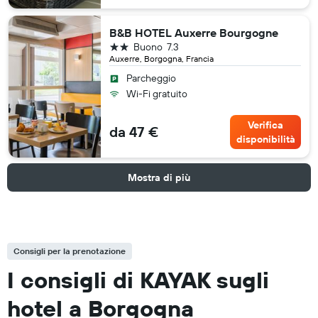
B&B HOTEL Auxerre Bourgogne
2 stelle
Buono
7.3
Auxerre, Borgogna, Francia
Parcheggio
Wi-Fi gratuito
Verifica
da 47 €
disponibilità
Mostra di più
Consigli per la prenotazione
I consigli di KAYAK sugli
hotel a Borgogna