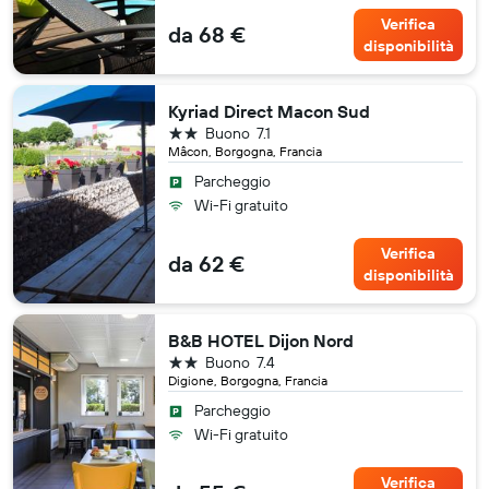
Verifica
da 68 €
disponibilità
Kyriad Direct Macon Sud
2 stelle
Buono
7.1
Mâcon, Borgogna, Francia
Parcheggio
Wi-Fi gratuito
Verifica
da 62 €
disponibilità
B&B HOTEL Dijon Nord
2 stelle
Buono
7.4
Digione, Borgogna, Francia
Parcheggio
Wi-Fi gratuito
Verifica