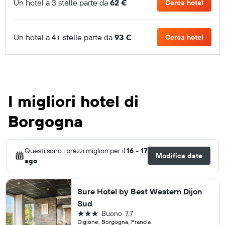
Un hotel a 3 stelle parte da
62 €
Cerca hotel
Un hotel a 4+ stelle parte da
93 €
Cerca hotel
I migliori hotel di
Borgogna
Questi sono i prezzi migliori per il
16 - 17
Modifica date
ago
.
Sure Hotel by Best Western Dijon
Sud
3 stelle
Buono
7.7
Digione, Borgogna, Francia