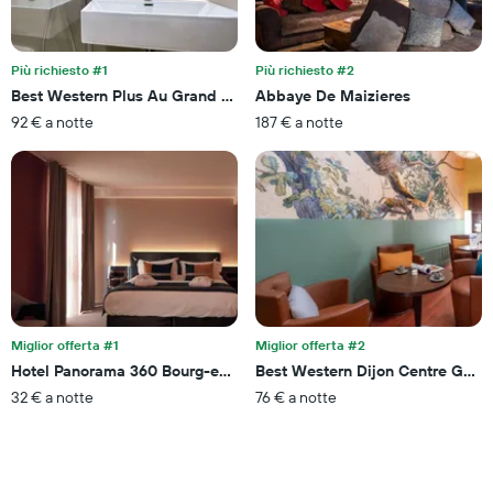
medio
indicare
di
il
una
numero
Più richiesto #1
Più richiesto #2
camera
di
per
Best Western Plus Au Grand Saint Jean
Abbaye De Maizieres
giorni
questo
prima
92 € a notte
187 € a notte
week-
del
end
soggiorno
trovato
Il
negli
grafico
ultimi
ha
3
1
giorni
asse
Y
a
indicare
Miglior offerta #1
Miglior offerta #2
il
prezzo
Hotel Panorama 360 Bourg-en-Bresse
Best Western Dijon Centre Gare
medio
32 € a notte
76 € a notte
di
una
camera