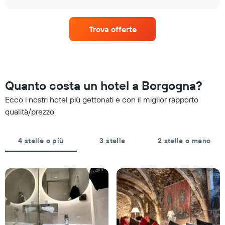
presenta
cambia
di
chart
1
il
una
asse
prezzo
camera
Trova offerte
X
di
per
a
una
stanotte
indicare
camera
trovato
le
mano
negli
categorie
a
ultimi
degli
mano
3
Quanto costa un hotel a Borgogna?
hotel
che
giorni
in
ci
Ecco i nostri hotel più gettonati e con il miglior rapporto
base
si
qualità/prezzo
alle
avvicina
stelle.
alla
Il
data
4 stelle o più
3 stelle
2 stelle o meno
grafico
del
ha
soggiorno
1
Il
asse
grafico
Y
ha
a
1
indicare
asse
il
X
prezzo
a