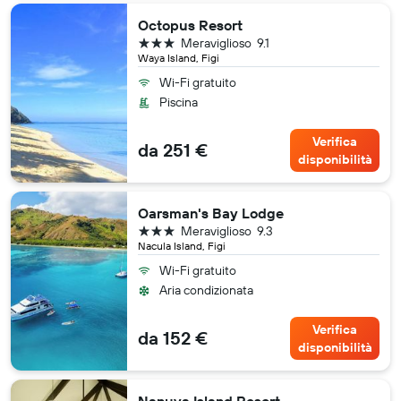
Octopus Resort
3 stelle
Meraviglioso
9.1
Waya Island, Figi
Wi-Fi gratuito
Piscina
Verifica
da 251 €
disponibilità
Oarsman's Bay Lodge
3 stelle
Meraviglioso
9.3
Nacula Island, Figi
Wi-Fi gratuito
Aria condizionata
Verifica
da 152 €
disponibilità