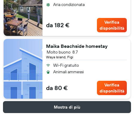
Aria condizionata
Verifica
da 182 €
disponibilità
Maika Beachside homestay
Molto buono
8.7
Waya Island, Figi
Wi-Fi gratuito
Animali ammessi
Verifica
da 80 €
disponibilità
Mostra di più