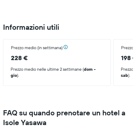
Informazioni utili
Prezzo medio (in settimana)
Prezzo 
228 €
198 
Prezzo medio nelle ultime 2 settimane (
dom -
Prezzo m
gio
).
sab
).
FAQ su quando prenotare un hotel a
Isole Yasawa