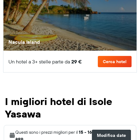
Nacula Island
Un hotel a 3+ stelle parte da
29 €
Cerca hotel
I migliori hotel di Isole
Yasawa
Questi sono i prezzi migliori per il
15 - 16
Modifica date
ago
.