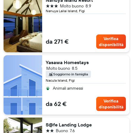
Nanuya Island Resort
3 stelle
Molto buono
8.9
Nanuya Lailai Island, Figi
Verifica
da 271 €
disponibilità
Yasawa Homestays
Molto buono
8.5
Soggiorno in famiglia
Nacula Island, Figi
Animali ammessi
Verifica
da 62 €
disponibilità
S@fe Landing Lodge
2 stelle
Buono
7.6