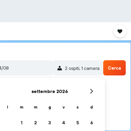
4/08
Cerca
2 ospiti, 1 camera
settembre 2026
l
m
m
g
v
s
d
1
2
3
4
5
6