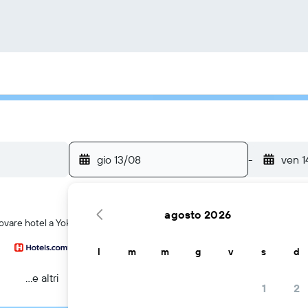
gio 13/08
-
ven 1
agosto 2026
ovare hotel a Yokote
l
m
m
g
v
s
d
...e altri
1
2