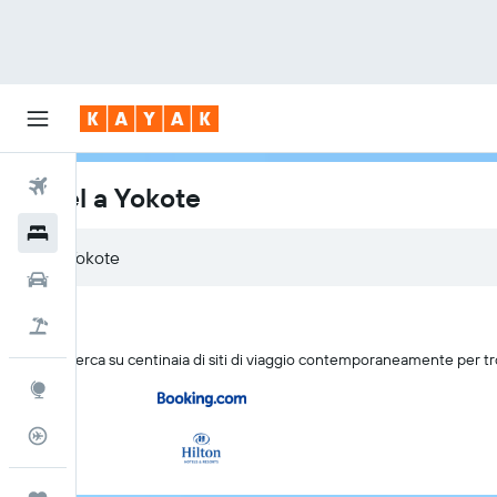
Voli
Hotel a Yokote
Hotel
Auto
Pacchetti vacanze
KAYAK cerca su centinaia di siti di viaggio contemporaneamente per tr
Explore
Tracker voli