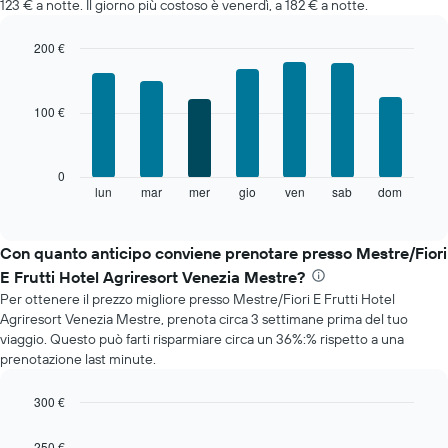
123 € a notte. Il giorno più costoso è venerdì, a 182 € a notte.
200 €
Bar
Chart
graphic.
chart
with
100 €
7
bars.
Il
0
grafico
lun
mar
mer
gio
ven
sab
dom
End
of
seguente
interactive
mostra
chart
il
Con quanto anticipo conviene prenotare presso Mestre/Fiori
prezzo
E Frutti Hotel Agriresort Venezia Mestre?
medio
Per ottenere il prezzo migliore presso Mestre/Fiori E Frutti Hotel
di
Agriresort Venezia Mestre, prenota circa 3 settimane prima del tuo
una
viaggio. Questo può farti risparmiare circa un 36%:% rispetto a una
camera
prenotazione last minute.
per
ogni
giorno
300 €
della
Line
Chart
settimana
graphic.
chart
250 €