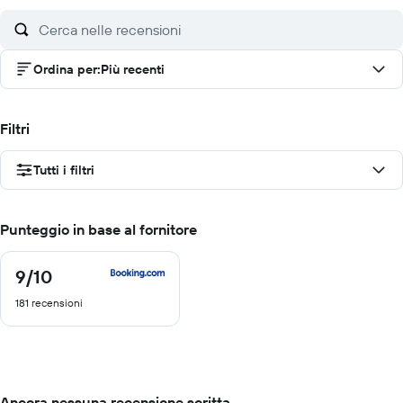
Ordina per
:
Più recenti
Filtri
Tutti i filtri
Punteggio in base al fornitore
9
/10
9
di
181 recensioni
10
Ancora nessuna recensione scritta