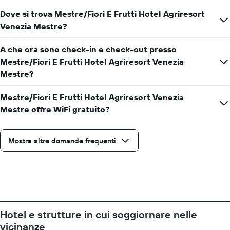
a
Dove si trova Mestre/Fiori E Frutti Hotel Agriresort
indicare
Venezia Mestre?
il
prezzo
medio
A che ora sono check-in e check-out presso
di
Mestre/Fiori E Frutti Hotel Agriresort Venezia
una
Mestre?
camera
Mestre/Fiori E Frutti Hotel Agriresort Venezia
Mestre offre WiFi gratuito?
Mostra altre domande frequenti
Hotel e strutture in cui soggiornare nelle
vicinanze