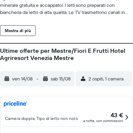
minerale gratuita e accappatoi. I letti sono preparati con
biancheria da letto di alta qualità. Le TV trasmettono canali in
digitale. I bagni sono dotati di doccia, pantofole, set di cortesia
firmati e bidet. Questo hotel di Mestre offre accesso wireless a
Mostra di più
Internet gratuito. I servizi ricreativi di un hotel includono una
piscina stagionale all'aperto. Per utilizzare la piscina si richiede la
supervisione di un adulto per i minori di 12 anni. Le attività
Ultime offerte per Mestre/Fiori E Frutti Hotel
ricreative elencate di seguito sono disponibili in loco o nelle
Agriresort Venezia Mestre
vicinanze. È possibile che siano a pagamento.
ven 14/08
-
sab 15/08
2 ospiti, 1 camera
43 €
Camera doppia, Tipo di letto non noto
a notte, con commissioni