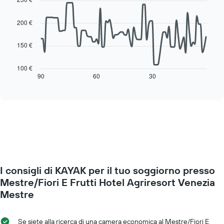
with
Il
90
grafico
data
200 €
ha
points.
1
asse
150 €
Il
X
seguente
a
grafico
100 €
indicare
mostra
90
60
30
End
i
of
come
giorni
interactive
cambia
chart
della
il
settimana.
prezzo
Il
di
grafico
una
presenta
camera
1
mano
asse
a
Y
I consigli di KAYAK per il tuo soggiorno presso
mano
a
che
Mestre/Fiori E Frutti Hotel Agriresort Venezia
indicare
ci
Mestre
il
si
prezzo
avvicina
medio
alla
Se siete alla ricerca di una camera economica al Mestre/Fiori E
di