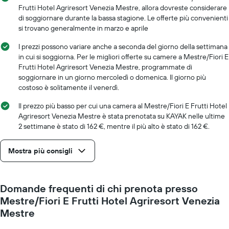
data
Frutti Hotel Agriresort Venezia Mestre, allora dovreste considerare
una
del
di soggiornare durante la bassa stagione. Le offerte più convenienti
camera
soggiorno
si trovano generalmente in marzo e aprile
Il
grafico
I prezzi possono variare anche a seconda del giorno della settimana
ha
in cui si soggiorna. Per le migliori offerte su camere a Mestre/Fiori E
1
Frutti Hotel Agriresort Venezia Mestre, programmate di
asse
soggiornare in un giorno mercoledì o domenica. Il giorno più
X
costoso è solitamente il venerdì.
a
indicare
Il prezzo più basso per cui una camera al Mestre/Fiori E Frutti Hotel
il
Agriresort Venezia Mestre è stata prenotata su KAYAK nelle ultime
numero
2 settimane è stato di 162 €, mentre il più alto è stato di 162 €.
di
giorni
prima
Mostra più consigli
del
soggiorno
Il
Domande frequenti di chi prenota presso
grafico
ha
Mestre/Fiori E Frutti Hotel Agriresort Venezia
1
Mestre
asse
Y