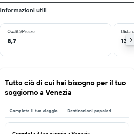
Informazioni utili
Qualità/Prezzo
Distan
8,7
13,9
Tutto ciò di cui hai bisogno per il tuo
soggiorno a Venezia
Completa il tuo viaggio
Destinazioni popolari
Completa il tuo viaggio a Venezia