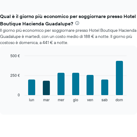
of
grafico
interactive
mostra
chart
il
Qual è il giorno più economico per soggiornare presso Hotel
prezzo
Boutique Hacienda Guadalupe?
medio
Il giorno più economico per soggiornare presso Hotel Boutique Hacienda
di
Guadalupe è martedì, con un costo medio di 188 € a notte. Il giorno più
una
costoso è domenica, a 441 € a notte.
camera
ogni
mese
500 €
Il
Bar
Chart
grafico
graphic.
chart
with
ha
250 €
7
1
bars.
asse
X
Il
0
a
grafico
lun
mar
mer
gio
ven
sab
dom
End
indicare
of
seguente
i
interactive
mostra
chart
mesi.
il
Il
prezzo
grafico
medio
ha
di
1