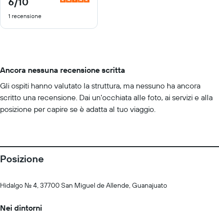
6
/10
di
1 recensione
10
Ancora nessuna recensione scritta
Gli ospiti hanno valutato la struttura, ma nessuno ha ancora
scritto una recensione. Dai un'occhiata alle foto, ai servizi e alla
posizione per capire se è adatta al tuo viaggio.
Posizione
Hidalgo No. 4, 37700 San Miguel de Allende, Guanajuato
Nei dintorni