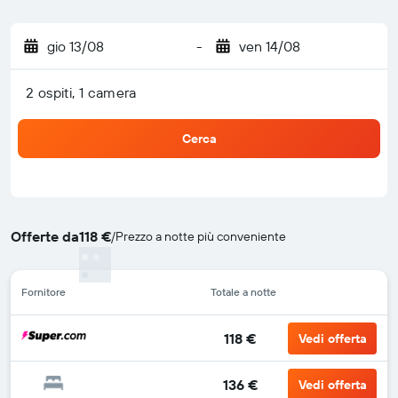
gio 13/08
-
ven 14/08
2 ospiti, 1 camera
Cerca
Offerte da
118 €
/
Prezzo a notte più conveniente
Fornitore
Totale a notte
118 €
Vedi offerta
136 €
Vedi offerta