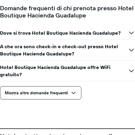
una
asse
Domande frequenti di chi prenota presso Hotel
camera
Y
Boutique Hacienda Guadalupe
per
a
ogni
indicare
giorno
il
della
Dove si trova Hotel Boutique Hacienda Guadalupe?
prezzo
settimana
medio
Il
di
A che ora sono check-in e check-out presso Hotel
grafico
una
Boutique Hacienda Guadalupe?
ha
camera
1
asse
Hotel Boutique Hacienda Guadalupe offre WiFi
X
gratuito?
a
indicare
i
Mostra altre domande frequenti
giorni
della
settimana.
Il
grafico
presenta
1
asse