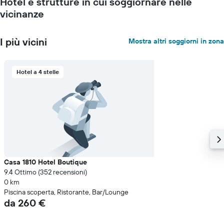
Hotel e strutture in cui soggiornare nelle
Y
vicinanze
a
indicare
il
I più vicini
Mostra altri soggiorni in zona
prezzo
medio
di
Hotel a 4 stelle
una
camera
Casa 1810 Hotel Boutique
9.4 Ottimo (352 recensioni)
0 km
Piscina scoperta, Ristorante, Bar/Lounge
da 260 €