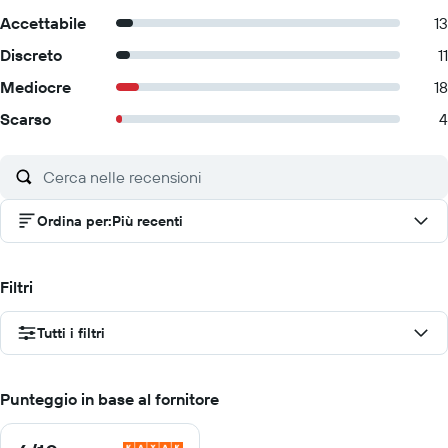
Accettabile
13
Discreto
11
Mediocre
18
Scarso
4
Ordina per
:
Più recenti
Filtri
Tutti i filtri
Punteggio in base al fornitore
6