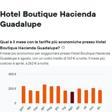
Hotel Boutique Hacienda
Guadalupe
Qual è il mese con le tariffe più economiche presso Hotel
Boutique Hacienda Guadalupe?
Il mese più economico per soggiornare presso Hotel Boutique Hacienda
Guadalupe è agosto, con un costo medio di 162 € a notte. Il mese più
costoso è aprile, a 262 € a notte.
400 €
Bar
Chart
graphic.
chart
with
200 €
12
bars.
0
Il
set
ott
feb
mag
ago
nov
mar
giu
dic
gen
apr
lug
seguente
End