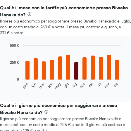
Qual è il mese con le tariffe più economiche presso Biwako
Hanakaido?
Il mese più economico per soggiornare presso Biwako Hanakaido è luglio,
con un costo medio di 263 € a notte. Il mese più costoso è giugno, a
371 € a notte.
500 €
Bar
Chart
graphic.
chart
with
250 €
12
bars.
0
Il
set
ott
feb
mag
ago
nov
mar
giu
dic
gen
apr
lug
seguente
End
of
grafico
interactive
mostra
chart
il
Qual è il giorno più economico per soggiornare presso
prezzo
Biwako Hanakaido?
medio
Il giorno più economico per soggiornare presso Biwako Hanakaido è
di
mercoledì, con un costo medio di 256 € a notte. Il giorno più costoso è
una
domenica, a 429 € a notte.