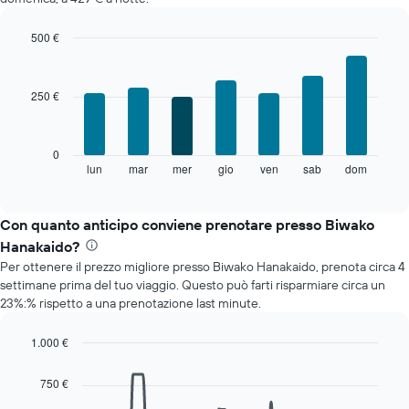
camera
ogni
mese
500 €
Il
Bar
Chart
grafico
graphic.
chart
with
ha
250 €
7
1
bars.
asse
X
Il
0
a
grafico
lun
mar
mer
gio
ven
sab
dom
End
indicare
of
seguente
i
interactive
mostra
chart
mesi.
il
Con quanto anticipo conviene prenotare presso Biwako
Il
prezzo
grafico
Hanakaido?
medio
ha
Per ottenere il prezzo migliore presso Biwako Hanakaido, prenota circa 4
di
1
settimane prima del tuo viaggio. Questo può farti risparmiare circa un
una
asse
23%:% rispetto a una prenotazione last minute.
camera
Y
per
a
ogni
1.000 €
indicare
giorno
Line
Chart
il
della
graphic.
chart
prezzo
750 €
with
settimana
medio
90