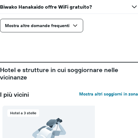
una
soggiorno
Biwako Hanakaido offre WiFi gratuito?
camera
Il
grafico
ha
Mostra altre domande frequenti
1
asse
X
a
indicare
il
numero
Hotel e strutture in cui soggiornare nelle
di
giorni
vicinanze
prima
del
soggiorno
I più vicini
Mostra altri soggiorni in zona
Il
grafico
ha
Hotel a 3 stelle
1
asse
Y
a