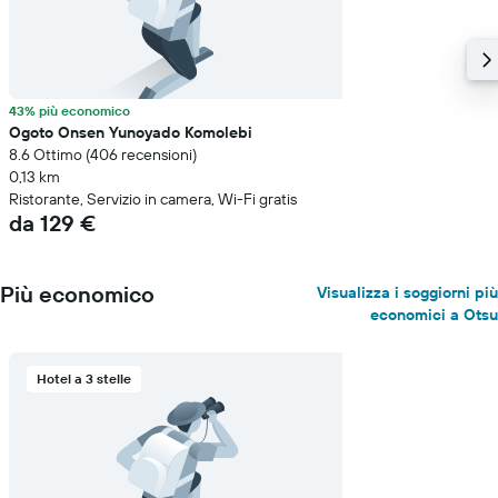
indicare
il
prezzo
medio
di
43% più economico
una
Ogoto Onsen Yunoyado Komolebi
camera
8.6 Ottimo (406 recensioni)
0,13 km
Ristorante, Servizio in camera, Wi-Fi gratis
da 129 €
Più economico
Visualizza i soggiorni più
economici a Otsu
Hotel a 3 stelle