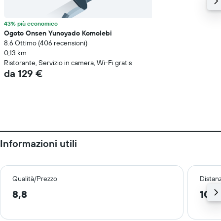
43% più economico
Ogoto Onsen Yunoyado Komolebi
8.6 Ottimo (406 recensioni)
0,13 km
Ristorante, Servizio in camera, Wi-Fi gratis
da 129 €
Informazioni utili
Qualità/Prezzo
Distan
8,8
10,2