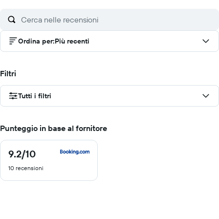
Ordina per
:
Più recenti
Filtri
Tutti i filtri
Punteggio in base al fornitore
9.2
/10
9.2
di
10 recensioni
10