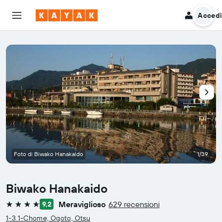
Acced
Foto di Biwako Hanakaido
1/39
Biwako Hanakaido
Meraviglioso
629 recensioni
9,2
4 stelle
1-3 1-Chome, Ogoto, Otsu