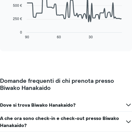
Il
di
data
500 €
grafico
una
points.
ha
camera
1
250 €
Il
asse
seguente
X
grafico
0
a
mostra
90
60
30
End
indicare
of
come
interactive
i
cambia
chart
giorni
il
della
prezzo
settimana.
di
Il
una
grafico
camera
presenta
Domande frequenti di chi prenota presso
mano
1
Biwako Hanakaido
a
asse
mano
Y
che
a
ci
Dove si trova Biwako Hanakaido?
indicare
si
il
avvicina
A che ora sono check-in e check-out presso Biwako
prezzo
alla
medio
Hanakaido?
data
di
del