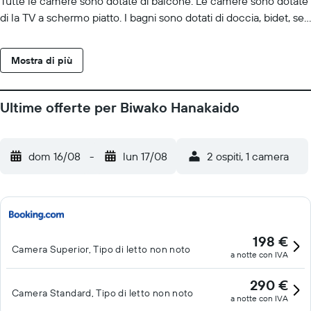
Tutte le camere sono dotate di balcone. Le camere sono dotate
di la TV a schermo piatto. I bagni sono dotati di doccia, bidet, set
di cortesia gratuiti e asciugacapelli. Questo hotel di Otsu offre
accesso wireless a Internet gratuito. Le pulizie vengono
Mostra di più
eseguite tutti i giorni. I servizi ricreativi di un hotel includono una
sauna. Le attività ricreative elencate di seguito sono disponibili in
loco o nelle vicinanze. È possibile che siano a pagamento.
Ultime offerte per Biwako Hanakaido
dom 16/08
-
lun 17/08
2 ospiti, 1 camera
198 €
Camera Superior, Tipo di letto non noto
a notte con IVA
290 €
Camera Standard, Tipo di letto non noto
a notte con IVA