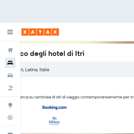
Voli
Elenco degli hotel di Itri
Hotel
Auto
Pacchetti vacanze
KAYAK cerca su centinaia di siti di viaggio contemporaneamente per tro
Explore
Tracker voli