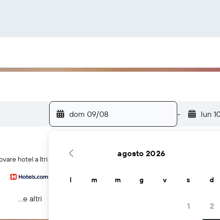
dom 09/08
-
lun 1
agosto 2026
vare hotel a Itri
l
m
m
g
v
s
d
...e altri
1
2