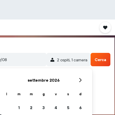
0/08
Cerca
2 ospiti, 1 camera
settembre 2026
l
m
m
g
v
s
d
1
2
3
4
5
6