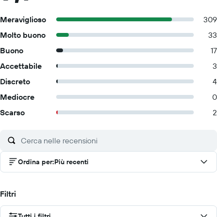
Meraviglioso
309
Molto buono
33
Buono
17
Accettabile
3
Discreto
4
Mediocre
0
Scarso
2
Ordina per
:
Più recenti
Filtri
Tutti i filtri