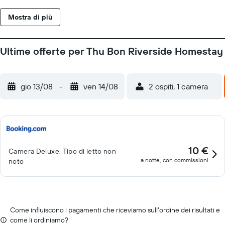
Nang si trova a 31 km di distanza, e la struttura offre una navetta
Mostra di più
aeroportuale a pagamento.
Ultime offerte per Thu Bon Riverside Homestay
gio 13/08
-
ven 14/08
2 ospiti, 1 camera
10 €
Camera Deluxe, Tipo di letto non
a notte, con commissioni
noto
Come influiscono i pagamenti che riceviamo sull'ordine dei risultati e
come li ordiniamo?