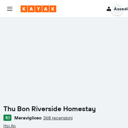
Acced
Thu Bon Riverside Homestay
Meraviglioso
368 recensioni
9,1
categoria 0
Hoi An