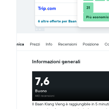
31
Più economi
6 altre offerte per Baan Klang Vieng
Panoramica
Prezzi
Info
Recensioni
Posizione
Co
Informazioni generali
7,6
Buono
440 recensioni
Il Baan Klang Vieng è raggiungibile in 5 minut