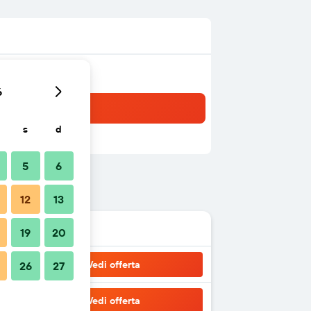
6
s
d
5
6
12
13
19
20
Vedi offerta
26
27
Vedi offerta