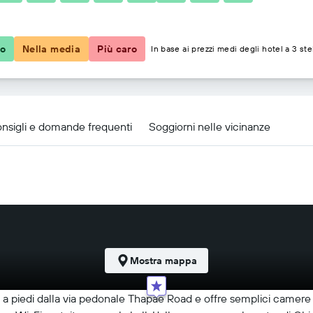
31 €
co
Nella media
Più caro
In base ai prezzi medi degli hotel a 3 ste
nsigli e domande frequenti
Soggiorni nelle vicinanze
Mostra mappa
i a piedi dalla via pedonale Thapae Road e offre semplici camere co