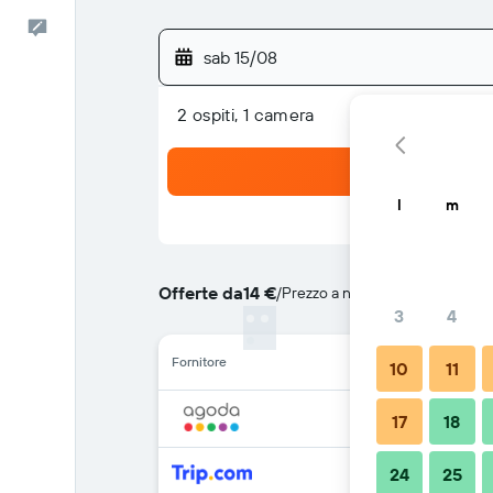
Commenti
sab 15/08
2 ospiti, 1 camera
l
m
Offerte da
14 €
/
Prezzo a notte più conveniente
3
4
Fornitore
10
11
17
18
24
25