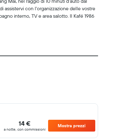
ng Mai, nel raggio di 10 minuti d'auto dal
i assistervi con l'organizzazione delle vostre
 bagno interno, TV e area salotto. Il Kafé 1986
14 €
Mostra prezzi
a notte, con commissioni