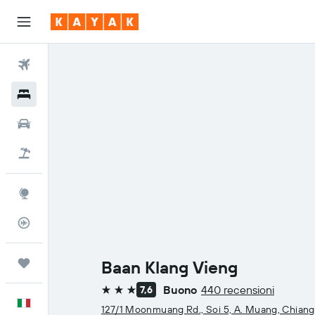
Voli
Hotel
Auto
Pacchetti vacanze
Explore
Tracker voli
Trips
Baan Klang Vieng
Buono
440 recensioni
7,6
3 stelle
Italiano
127/1 Moonmuang Rd., Soi 5, A. Muang, Chiang