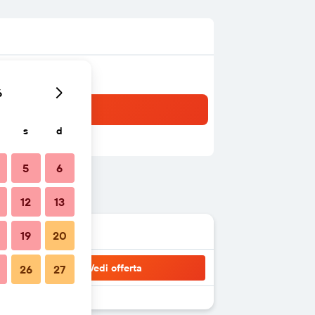
6
s
d
5
6
12
13
19
20
Vedi offerta
26
27