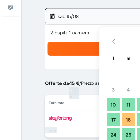
Commenti
sab 15/08
2 ospiti, 1 camera
l
m
Offerte da
45 €
/
Prezzo a notte più convenient
3
4
Fornitore
10
11
17
18
24
25