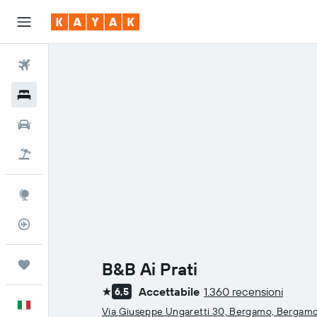
Voli
Hotel
Auto
Pacchetti vacanze
Explore
Tracker voli
Trips
B&B Ai Prati
Accettabile
1.360 recensioni
6,5
1 stella
Italiano
Via Giuseppe Ungaretti 30, Bergamo, Bergam