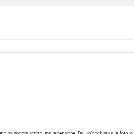
uno ha ancora scritto una recensione. Dai un'occhiata alle foto, ai 