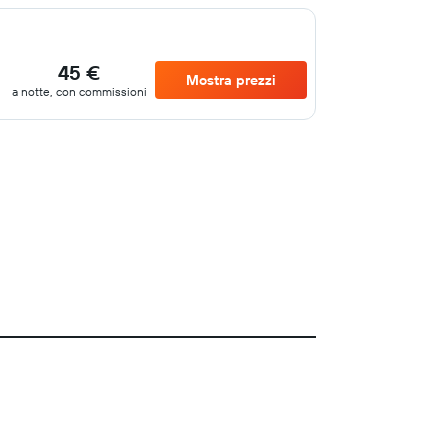
45 €
Mostra prezzi
a notte, con commissioni