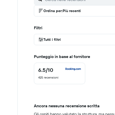
Ordina per
:
Più recenti
Filtri
Tutti i filtri
Punteggio in base al fornitore
6.5
/10
6.5
di
425 recensioni
10
Ancora nessuna recensione scritta
Gli ospiti hanno valutato la struttura, ma ness