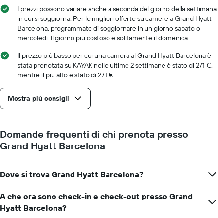
camera
Il
I prezzi possono variare anche a seconda del giorno della settimana
grafico
in cui si soggiorna. Per le migliori offerte su camere a Grand Hyatt
ha
Barcelona, programmate di soggiornare in un giorno sabato o
1
mercoledì. Il giorno più costoso è solitamente il domenica.
asse
X
Il prezzo più basso per cui una camera al Grand Hyatt Barcelona è
a
stata prenotata su KAYAK nelle ultime 2 settimane è stato di 271 €,
indicare
mentre il più alto è stato di 271 €.
il
numero
Mostra più consigli
di
giorni
prima
del
Domande frequenti di chi prenota presso
soggiorno
Grand Hyatt Barcelona
Il
grafico
ha
1
Dove si trova Grand Hyatt Barcelona?
asse
Y
A che ora sono check-in e check-out presso Grand
a
Hyatt Barcelona?
indicare