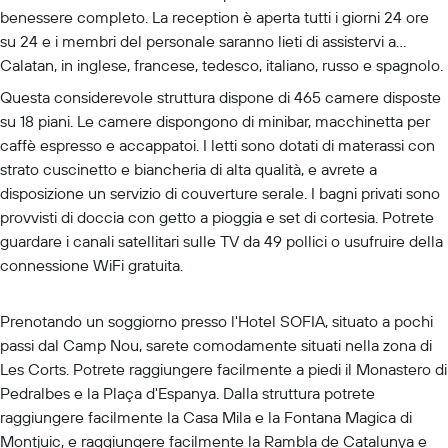
benessere completo. La reception è aperta tutti i giorni 24 ore
su 24 e i membri del personale saranno lieti di assistervi a
Calatan, in inglese, francese, tedesco, italiano, russo e spagnolo.
Questa considerevole struttura dispone di 465 camere disposte
su 18 piani. Le camere dispongono di minibar, macchinetta per
caffè espresso e accappatoi. I letti sono dotati di materassi con
strato cuscinetto e biancheria di alta qualità, e avrete a
disposizione un servizio di couverture serale. I bagni privati sono
provvisti di doccia con getto a pioggia e set di cortesia. Potrete
guardare i canali satellitari sulle TV da 49 pollici o usufruire della
connessione WiFi gratuita.
Prenotando un soggiorno presso l'Hotel SOFIA, situato a pochi
passi dal Camp Nou, sarete comodamente situati nella zona di
Les Corts. Potrete raggiungere facilmente a piedi il Monastero di
Pedralbes e la Plaça d'Espanya. Dalla struttura potrete
raggiungere facilmente la Casa Mila e la Fontana Magica di
Montjuic, e raggiungere facilmente la Rambla de Catalunya e