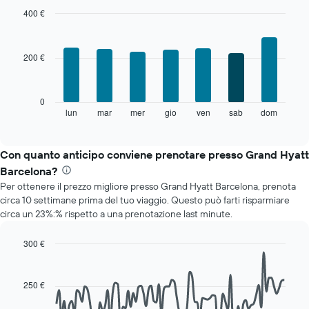
mese
400 €
Il
Bar
Chart
grafico
graphic.
chart
with
ha
200 €
7
1
bars.
asse
X
Il
0
a
grafico
lun
mar
mer
gio
ven
sab
dom
End
indicare
of
seguente
i
interactive
mostra
chart
mesi.
il
Con quanto anticipo conviene prenotare presso Grand Hyatt
Il
prezzo
grafico
Barcelona?
medio
ha
Per ottenere il prezzo migliore presso Grand Hyatt Barcelona, prenota
di
1
circa 10 settimane prima del tuo viaggio. Questo può farti risparmiare
una
asse
circa un 23%:% rispetto a una prenotazione last minute.
camera
Y
per
a
ogni
300 €
indicare
giorno
Line
Chart
il
della
graphic.
chart
prezzo
with
settimana
250 €
medio
90
Il
di
data
grafico