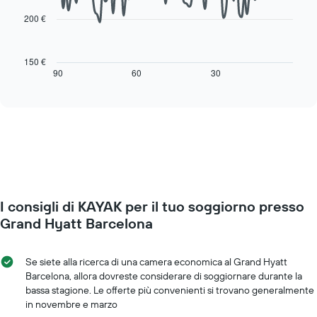
una
points.
ha
camera
200 €
1
Il
asse
seguente
X
grafico
150 €
a
mostra
90
60
30
End
indicare
of
come
interactive
i
cambia
chart
giorni
il
della
prezzo
settimana.
di
Il
una
grafico
camera
presenta
mano
1
a
asse
I consigli di KAYAK per il tuo soggiorno presso
mano
Y
che
Grand Hyatt Barcelona
a
ci
indicare
si
il
avvicina
Se siete alla ricerca di una camera economica al Grand Hyatt
prezzo
alla
Barcelona, allora dovreste considerare di soggiornare durante la
medio
data
bassa stagione. Le offerte più convenienti si trovano generalmente
di
del
in novembre e marzo
una
soggiorno