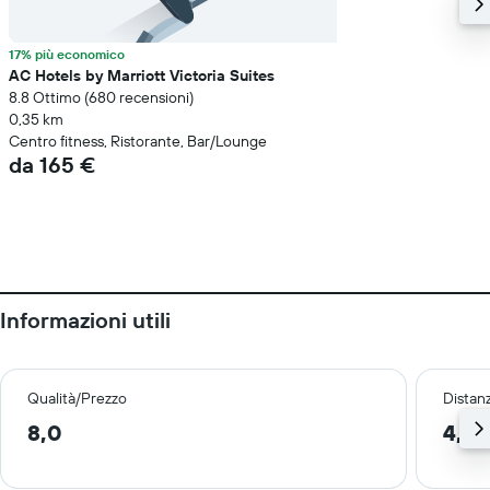
17% più economico
AC Hotels by Marriott Victoria Suites
8.8 Ottimo (680 recensioni)
0,35 km
Centro fitness, Ristorante, Bar/Lounge
da 165 €
Informazioni utili
Qualità/Prezzo
Distan
8,0
4,5 