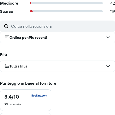
Mediocre
42
Scarso
119
Ordina per
:
Più recenti
Filtri
Tutti i filtri
Punteggio in base al fornitore
8.4
/10
8.4
di
93 recensioni
10