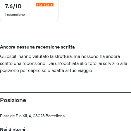
7.6
/10
7.6
di
1 recensione
10
Ancora nessuna recensione scritta
Gli ospiti hanno valutato la struttura, ma nessuno ha ancora
scritto una recensione. Dai un'occhiata alle foto, ai servizi e alla
posizione per capire se è adatta al tuo viaggio.
Posizione
Plaza de Pio XII, 4, 08028 Barcellona
Nei dintorni