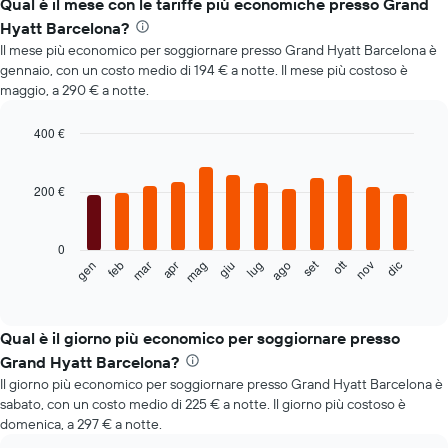
Qual è il mese con le tariffe più economiche presso Grand
Hyatt Barcelona?
Il mese più economico per soggiornare presso Grand Hyatt Barcelona è
gennaio, con un costo medio di 194 € a notte. Il mese più costoso è
maggio, a 290 € a notte.
400 €
Bar
Chart
graphic.
chart
with
200 €
12
bars.
0
Il
set
ott
feb
mag
ago
nov
mar
giu
dic
gen
apr
lug
seguente
End
of
grafico
interactive
mostra
chart
il
Qual è il giorno più economico per soggiornare presso
prezzo
Grand Hyatt Barcelona?
medio
Il giorno più economico per soggiornare presso Grand Hyatt Barcelona è
di
sabato, con un costo medio di 225 € a notte. Il giorno più costoso è
una
domenica, a 297 € a notte.
camera
ogni